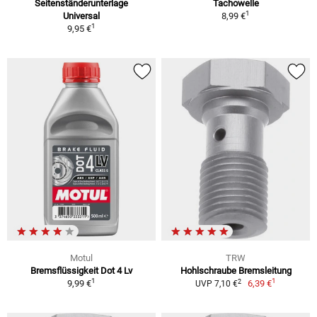
Seitenständerunterlage
Tachowelle
1
Universal
8,99 €
1
9,95 €
Motul
TRW
Bremsflüssigkeit Dot 4 Lv
Hohlschraube Bremsleitung
1
1
2
9,99 €
6,39 €
UVP 7,10 €