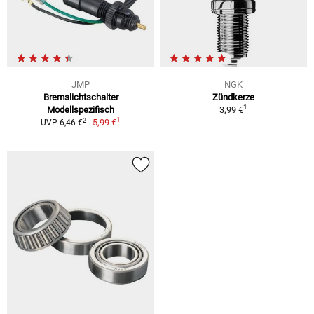
JMP
NGK
Bremslichtschalter
Zündkerze
1
Modellspezifisch
3,99 €
1
2
5,99 €
UVP 6,46 €