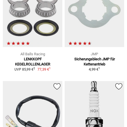
All Balls Racing
JMP
LENKKOPF
Sicherungsblech JMP für
KEGELROLLENLAGER
Kettenantrieb
1
1
2
77,39 €
4,99 €
UVP 85,99 €