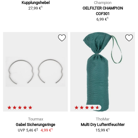
Kupplungshebel
Champion
1
27,99 €
OELFILTER CHAMPION
COF301
1
6,99 €
Tourmax
ThoMar
Gabel Sicherungsringe
Multi Dry Luftentfeuchter
1
1
2
4,99 €
15,99 €
UVP 5,46 €