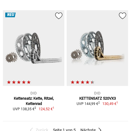
NEU
DID
DID
Kettensatz: Kette, Ritzel,
KETTENSATZ 520VX3
1
2
Kettenrad
130,49 €
UVP 144,99 €
1
2
124,52 €
UVP 138,35 €
Zurück
Seite 1 von 5
Nächste