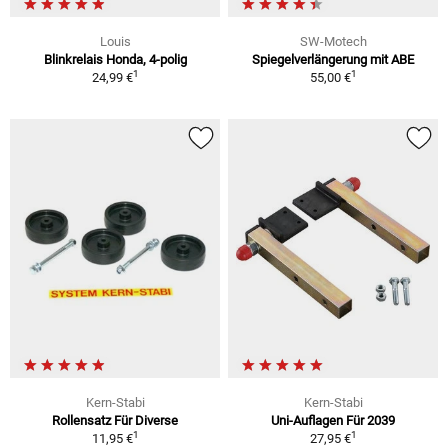
Louis
SW-Motech
Blinkrelais Honda, 4-polig
Spiegelverlängerung mit ABE
1
1
24,99 €
55,00 €
Kern-Stabi
Kern-Stabi
Rollensatz Für Diverse
Uni-Auflagen Für 2039
1
1
11,95 €
27,95 €