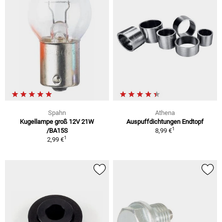
Spahn
Athena
Kugellampe groß 12V 21W
Auspuffdichtungen Endtopf
1
/BA15S
8,99 €
1
2,99 €