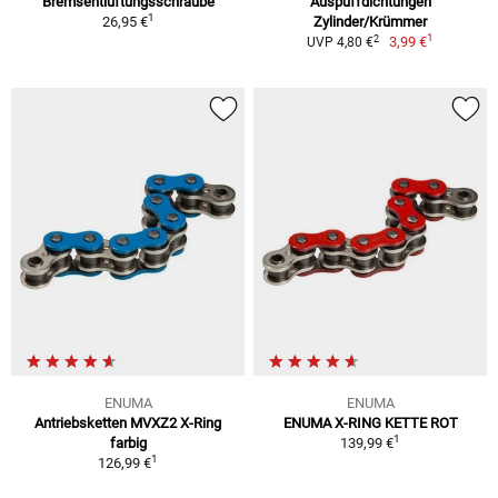
Bremsentlüftungsschraube
Auspuffdichtungen
1
26,95 €
Zylinder/Krümmer
1
2
3,99 €
UVP 4,80 €
ENUMA
ENUMA
Antriebsketten MVXZ2 X-Ring
ENUMA X-RING KETTE ROT
1
farbig
139,99 €
1
126,99 €