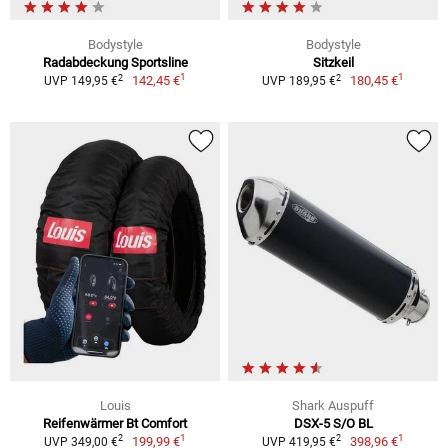
Bodystyle
Bodystyle
Radabdeckung Sportsline
Sitzkeil
1
1
2
2
142,45 €
180,45 €
UVP 149,95 €
UVP 189,95 €
Louis
Shark Auspuff
Reifenwärmer Bt Comfort
DSX-5 S/O BL
1
1
2
2
199,99 €
398,96 €
UVP 349,00 €
UVP 419,95 €