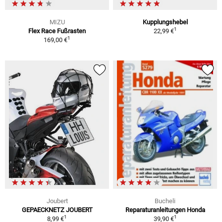
MIZU
Kupplungshebel
1
Flex Race Fußrasten
22,99 €
1
169,00 €
Joubert
Bucheli
GEPAECKNETZ JOUBERT
Reparaturanleitungen Honda
1
1
8,99 €
39,90 €