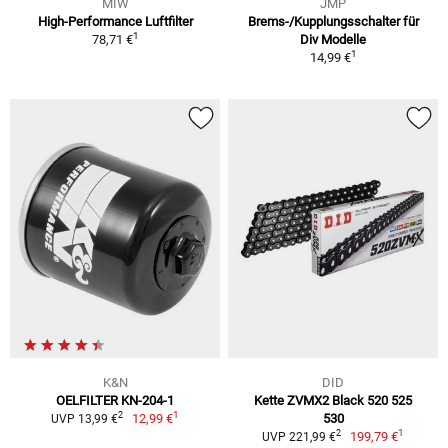
MIW
JMP
High-Performance Luftfilter
Brems-/Kupplungsschalter für
1
78,71 €
Div Modelle
1
14,99 €
K&N
DID
OELFILTER KN-204-1
Kette ZVMX2 Black 520 525
1
2
12,99 €
530
UVP 13,99 €
1
2
199,79 €
UVP 221,99 €