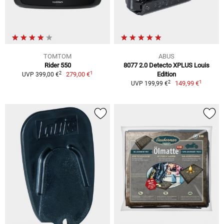
TOMTOM
ABUS
Rider 550
8077 2.0 Detecto XPLUS Louis
1
2
279,00 €
Edition
UVP 399,00 €
1
2
149,99 €
UVP 199,99 €