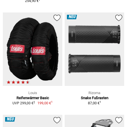
254,90 €
NEU
Louis
Rizoma
Reifenwärmer Basic
Snake Fußrasten
1
1
2
199,00 €
87,00 €
UVP 299,00 €
NEU