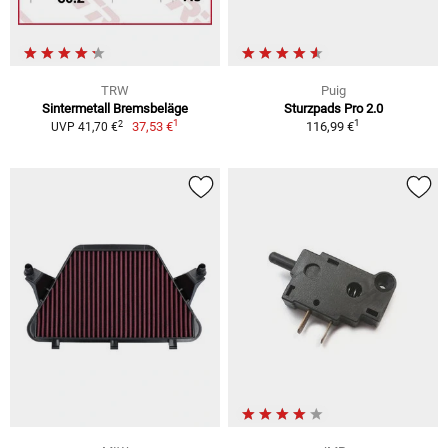
TRW
Puig
Sintermetall Bremsbeläge
Sturzpads Pro 2.0
1
1
2
37,53 €
116,99 €
UVP 41,70 €