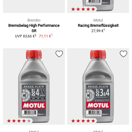
Brembo
Motul
Bremsbelag High Performance
Racing Bremsflüssigkeit
1
SR
27,99 €
1
2
71,11 €
UVP 83,66 €
Motul
Motul