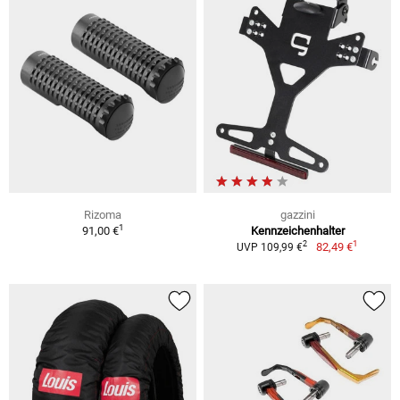
Rizoma
gazzini
1
91,00 €
Kennzeichenhalter
1
2
82,49 €
UVP 109,99 €