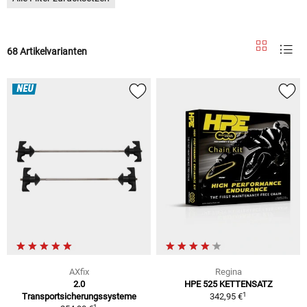
68 Artikelvarianten
NEU
AXfix
Regina
2.0
HPE 525 KETTENSATZ
1
Transportsicherungssysteme
342,95 €
1