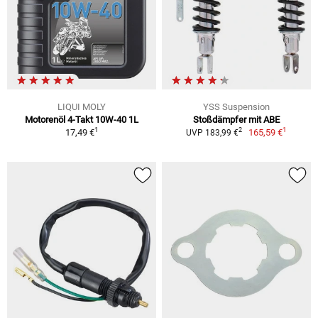
LIQUI MOLY
YSS Suspension
Motorenöl 4-Takt 10W-40 1L
Stoßdämpfer mit ABE
1
1
2
17,49 €
165,59 €
UVP 183,99 €