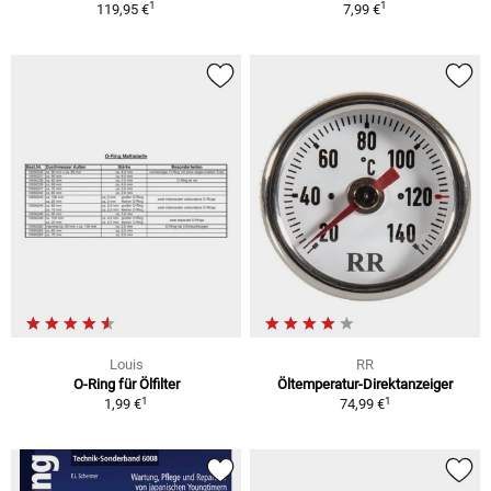
1
1
119,95 €
7,99 €
Louis
RR
O-Ring für Ölfilter
Öltemperatur-Direktanzeiger
1
1
1,99 €
74,99 €