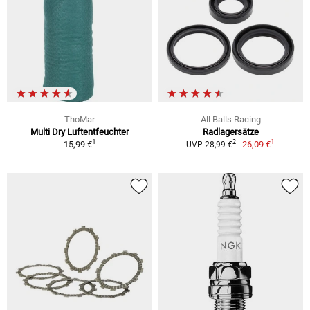
ThoMar
All Balls Racing
Multi Dry Luftentfeuchter
Radlagersätze
1
1
2
15,99 €
26,09 €
UVP 28,99 €