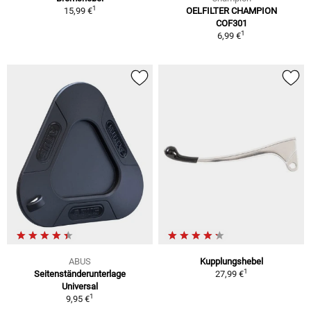
1
15,99 €
OELFILTER CHAMPION
COF301
1
6,99 €
ABUS
Kupplungshebel
1
Seitenständerunterlage
27,99 €
Universal
1
9,95 €