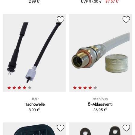
1
1
2
2,99 €
87,57 €
UVP 97,30 €
JMP
stahlbus
Tachowelle
Öl-Ablassventil
1
1
8,99 €
36,95 €