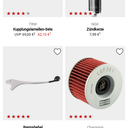
TRW
NGK
Kupplungslamellen-Sets
Zündkerze
1
1
2
62,10 €
7,99 €
UVP 69,00 €
Bremshebel
Champion