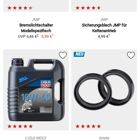
JMP
JMP
Bremslichtschalter
Sicherungsblech JMP für
Modellspezifisch
Kettenantrieb
1
1
2
5,99 €
4,99 €
UVP 6,46 €
NEU
LIQUI MOLY
Ariete