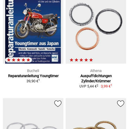
Bucheli
Athena
Reparaturanleitung Youngtimer
Auspuffdichtungen
1
39,90 €
Zylinder/Krümmer
1
2
3,99 €
UVP 5,44 €