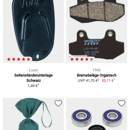
Louis
TRW
Seitenständerunterlage
Bremsbeläge Organisch
1
2
Schwarz
35,11 €
UVP 41,70 €
1
1,49 €