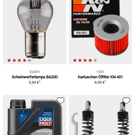
Spahn
K&N
Scheinwerferlampe BA20D
Kartuschen Ölfilter KN-401
1
1
5,99 €
9,99 €