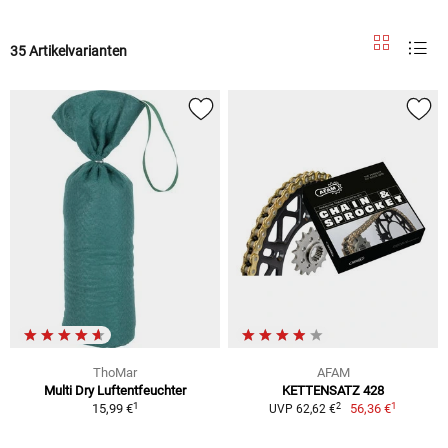
35 Artikelvarianten
ThoMar
AFAM
Multi Dry Luftentfeuchter
KETTENSATZ 428
1
1
2
15,99 €
56,36 €
UVP 62,62 €