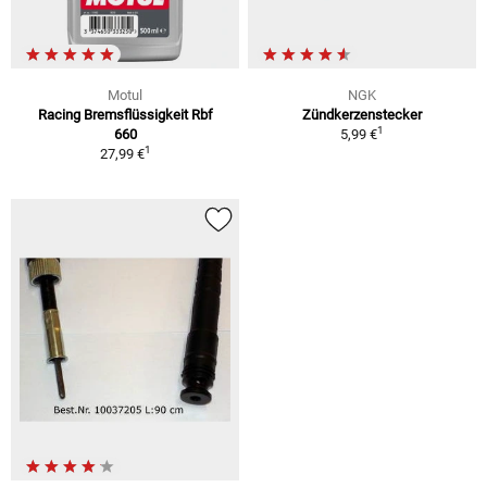
Motul
NGK
Racing Bremsflüssigkeit Rbf
Zündkerzenstecker
1
660
5,99 €
1
27,99 €