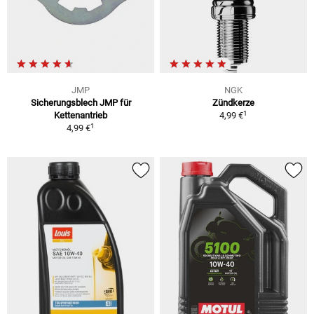
JMP
NGK
Sicherungsblech JMP für
Zündkerze
1
Kettenantrieb
4,99 €
1
4,99 €