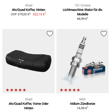
Shad
101 Octane
Atv/Quad Koffer, Hinten
Lichtmaschine Stator für div.
1
2
322,15 €
Modelle
UVP 379,00 €
1
44,99 €
Shad
NGK
Atv/Quad Koffer, Vorne Oder
Iridium Zündkerze
1
Hinten
19,99 €