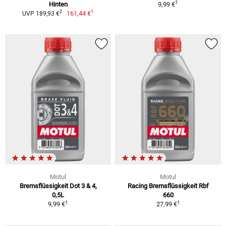
1
Hinten
9,99 €
1
2
161,44 €
UVP 189,93 €
Motul
Motul
Bremsflüssigkeit Dot 3 & 4,
Racing Bremsflüssigkeit Rbf
0,5L
660
1
1
9,99 €
27,99 €