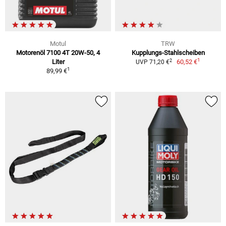
Motul
TRW
Motorenöl 7100 4T 20W-50, 4
Kupplungs-Stahlscheiben
1
2
Liter
60,52 €
UVP 71,20 €
1
89,99 €