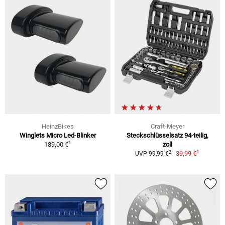
HeinzBikes
Craft-Meyer
Winglets Micro Led-Blinker
Steckschlüsselsatz 94-teilig,
1
189,00 €
zoll
1
2
39,99 €
UVP 99,99 €