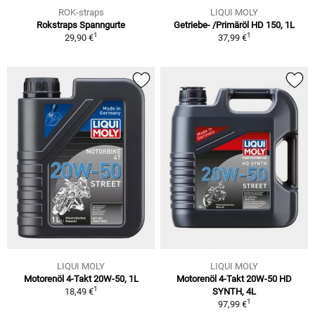
ROK-straps
LIQUI MOLY
Rokstraps Spanngurte
Getriebe- /Primäröl HD 150, 1L
1
1
29,90 €
37,99 €
LIQUI MOLY
LIQUI MOLY
Motorenöl 4-Takt 20W-50, 1L
Motorenöl 4-Takt 20W-50 HD
1
18,49 €
SYNTH, 4L
1
97,99 €