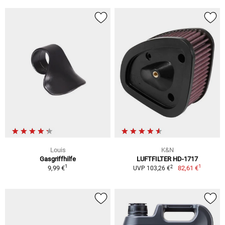
Louis
K&N
Gasgriffhilfe
LUFTFILTER HD-1717
1
1
2
9,99 €
82,61 €
UVP 103,26 €