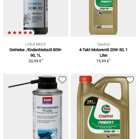
LIQUI MOLY
Castrol
Getriebe- /Endantriebsöl 80W-
4-Takt Motorenöl 20W-50, 1
90, 1L
Liter
1
1
20,99 €
19,99 €