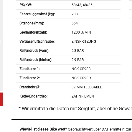
PS/KW:
58/43, 48/35
Fahrzeuggewicht (kg):
233
Sitzhöhe (mm):
654
Leerlaufdrehzahl:
1200 U/MIN
Vergaserluftschraube:
EINSPRITZUNG
Reifendruck (vorn):
2,3 BAR
Reifendruck (hinten):
2,9 BAR
Zündkerze 1:
NGK CR9EB
Zündkerze 2:
NGK CR9EIX
Standrohr Ø:
37 MM TELEGABEL
Kette/Endantrieb:
ZAHNRIEMEN
* Wir ermitteln die Daten mit Sorgfalt, aber ohne Gewä
Wieviel ist dieses Bike wert?
Gebrauchtwert über DAT ermitteln:
zu