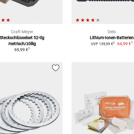
Craft-Meyer
Delo
Steckschlüsselset 52-tlg
Lithium-Ionen-Batterien
1
metrisch/zöllig
64,99 €
2
UVP 139,99 €
1
69,99 €