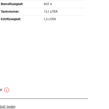
Bremsflüssigkeit:
DOT 4
Tankvolumen:
13,1 LITER
Kühlflüssigkeit:
1,3 LITER
hr
r DAT GmbH