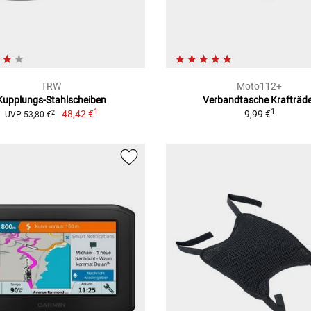
TRW
Moto112+
Kupplungs-Stahlscheiben
Verbandtasche Krafträd
1
1
48,42 €
9,99 €
2
UVP 53,80 €