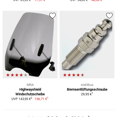
MRA
stahlbus
Highwayshield
Bremsentlüftungsschraube
1
Windschutzscheibe
29,95 €
1
2
136,71 €
UVP 143,90 €