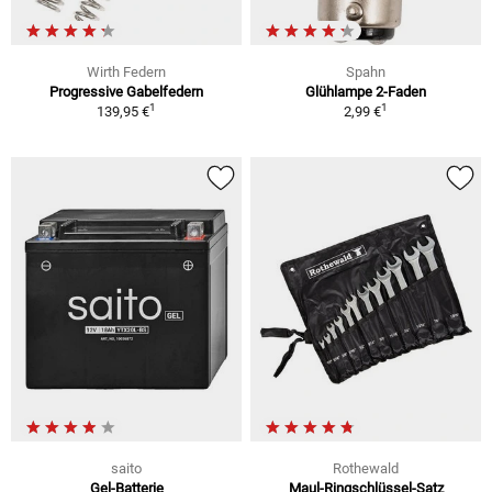
Wirth Federn
Spahn
Progressive Gabelfedern
Glühlampe 2-Faden
1
1
139,95 €
2,99 €
saito
Rothewald
Gel-Batterie
Maul-Ringschlüssel-Satz