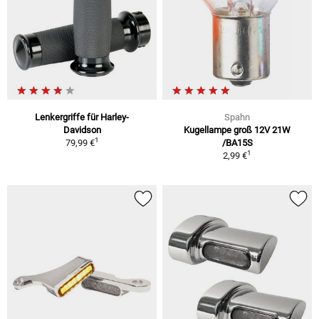
Lenkergriffe für Harley-
Spahn
Davidson
Kugellampe groß 12V 21W
1
79,99 €
/BA15S
1
2,99 €