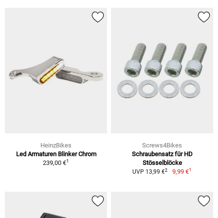
HeinzBikes
Screws4Bikes
Led Armaturen Blinker Chrom
Schraubensatz für HD
1
239,00 €
Stösselblöcke
1
2
9,99 €
UVP 13,99 €