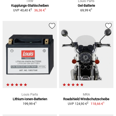
TRW
Louis Parts
Kupplungs-Stahlscheiben
Gel-Batterie
1
1
2
36,36 €
69,99 €
UVP 40,40 €
Louis Parts
MRA
Lithium-Ionen-Batterien
Roadshield Windschutzscheibe
1
1
2
199,99 €
118,66 €
UVP 124,90 €