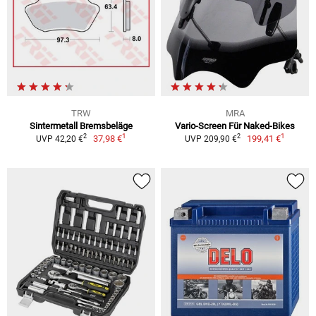
TRW
MRA
Sintermetall Bremsbeläge
Vario-Screen Für Naked-Bikes
1
1
2
2
37,98 €
199,41 €
UVP 42,20 €
UVP 209,90 €