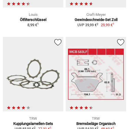
Louis
Craft-Meyer
Ölfilterschlüssel
Gewindeschneide-Set Zoll
1
1
2
8,99 €
29,99 €
UVP 39,99 €
TRW
TRW
Kupplungslamellen-Sets
Bremsbeläge Organisch
1
1
2
2
77,31 €
48,60 €
UVP 85,90 €
UVP 54,00 €