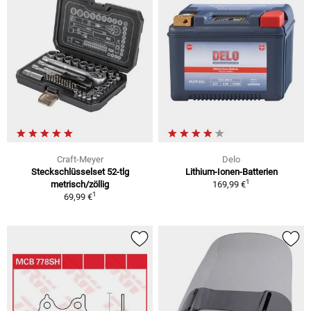
Craft-Meyer
Delo
Steckschlüsselset 52-tlg
Lithium-Ionen-Batterien
1
metrisch/zöllig
169,99 €
1
69,99 €