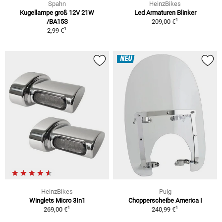
Spahn
HeinzBikes
Kugellampe groß 12V 21W
Led Armaturen Blinker
1
/BA15S
209,00 €
1
2,99 €
NEU
HeinzBikes
Puig
Winglets Micro 3In1
Chopperscheibe America I
1
1
269,00 €
240,99 €