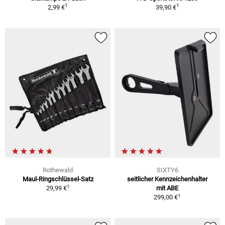
1
1
2,99 €
39,90 €
Rothewald
SIXTY6
Maul-Ringschlüssel-Satz
seitlicher Kennzeichenhalter
1
29,99 €
mit ABE
1
299,00 €