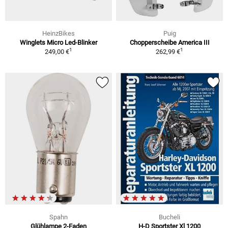
HeinzBikes
Puig
Winglets Micro Led-Blinker
Chopperscheibe America III
1
1
249,00 €
262,99 €
Spahn
Bucheli
Glühlampe 2-Faden
H-D Sportster Xl 1200