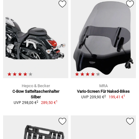
Hepco & Becker
MRA
C-Bow Satteltaschenhalter
Vario-Screen Für Naked-Bikes
1
2
Silber
199,41 €
UVP 209,90 €
1
2
289,50 €
UVP 298,00 €