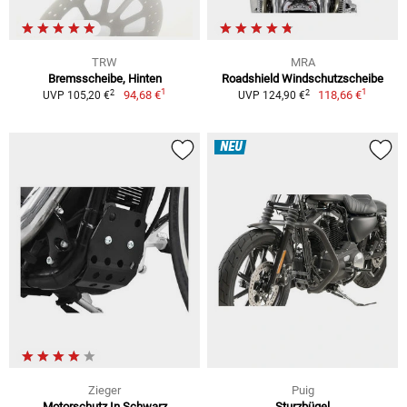
TRW
MRA
Bremsscheibe, Hinten
Roadshield Windschutzscheibe
1
1
2
2
94,68 €
118,66 €
UVP 105,20 €
UVP 124,90 €
NEU
Zieger
Puig
Motorschutz In Schwarz
Sturzbügel