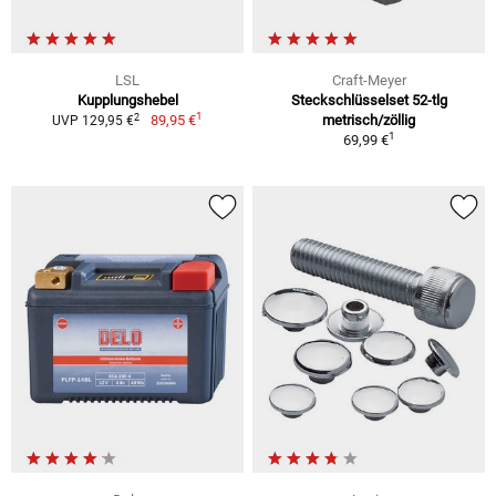
LSL
Craft-Meyer
Kupplungshebel
Steckschlüsselset 52-tlg
1
2
89,95 €
metrisch/zöllig
UVP 129,95 €
1
69,99 €