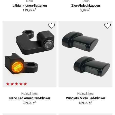
Delo
Louis
Lithium-Ionen-Batterien
Zier-Abdeckkappen
1
1
119,99 €
2,99 €
HeinzBikes
HeinzBikes
Nano Led Armaturen-Blinker
Winglets Micro Led-Blinker
1
1
239,00 €
189,00 €