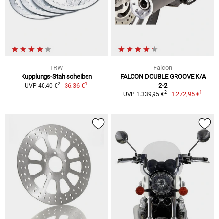
TRW
Falcon
Kupplungs-Stahlscheiben
FALCON DOUBLE GROOVE K/A
1
2
36,36 €
2-2
UVP 40,40 €
1
2
1.272,95 €
UVP 1.339,95 €