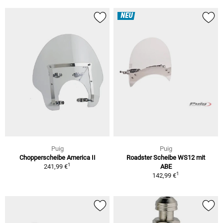
NEU
Puig
Puig
Chopperscheibe America II
Roadster Scheibe WS12 mit
1
241,99 €
ABE
1
142,99 €