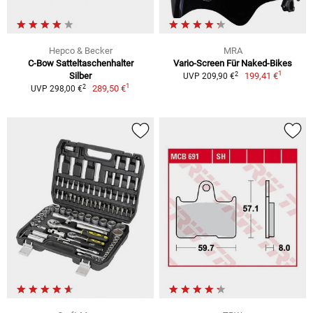
Hepco & Becker
MRA
C-Bow Satteltaschenhalter
Vario-Screen Für Naked-Bikes
1
2
Silber
199,41 €
UVP 209,90 €
1
2
289,50 €
UVP 298,00 €