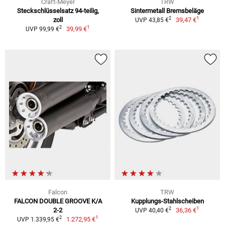
Craft-Meyer
TRW
Steckschlüsselsatz 94-teilig,
Sintermetall Bremsbeläge
1
2
zoll
39,47 €
UVP 43,85 €
1
2
39,99 €
UVP 99,99 €
Falcon
TRW
FALCON DOUBLE GROOVE K/A
Kupplungs-Stahlscheiben
1
2
2-2
36,36 €
UVP 40,40 €
1
2
1.272,95 €
UVP 1.339,95 €