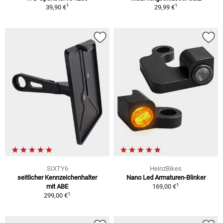
1
1
39,90 €
29,99 €
SIXTY6
HeinzBikes
seitlicher Kennzeichenhalter
Nano Led Armaturen-Blinker
1
mit ABE
169,00 €
1
299,00 €