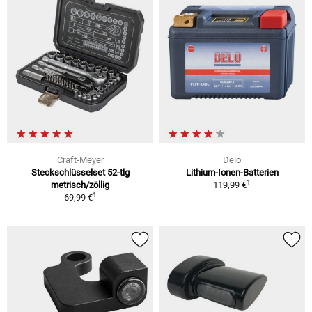
Craft-Meyer
Delo
Steckschlüsselset 52-tlg
Lithium-Ionen-Batterien
1
metrisch/zöllig
119,99 €
1
69,99 €