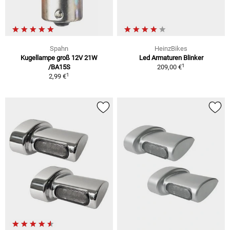
Spahn
HeinzBikes
Kugellampe groß 12V 21W
Led Armaturen Blinker
1
/BA15S
209,00 €
1
2,99 €