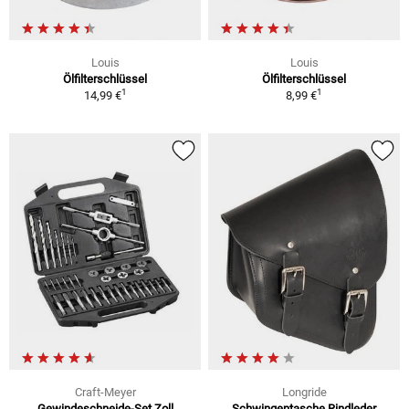
Louis
Louis
Ölfilterschlüssel
Ölfilterschlüssel
1
1
14,99 €
8,99 €
Craft-Meyer
Longride
Gewindeschneide-Set Zoll
Schwingentasche Rindleder