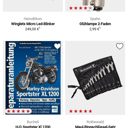
HeinzBikes
Spahn
Winglets Micro Led-Blinker
Glühlampe 2-Faden
1
1
249,00 €
2,99 €
Bucheli
Rothewald
H-D Sportster Xl 1200
Maul-Ringschlüssel-Satz