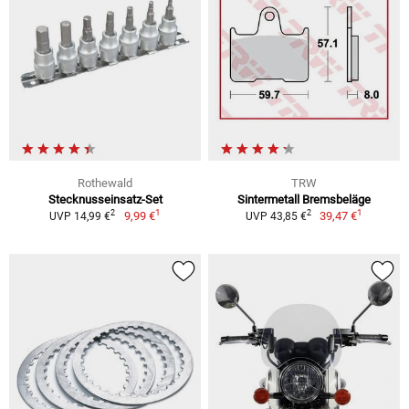
Rothewald
TRW
Stecknusseinsatz-Set
Sintermetall Bremsbeläge
1
1
2
2
9,99 €
39,47 €
UVP 14,99 €
UVP 43,85 €