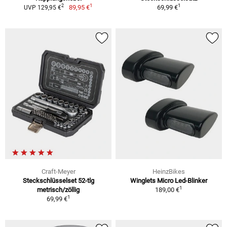
1
1
2
89,95 €
69,99 €
UVP 129,95 €
Craft-Meyer
HeinzBikes
Steckschlüsselset 52-tlg
Winglets Micro Led-Blinker
1
metrisch/zöllig
189,00 €
1
69,99 €