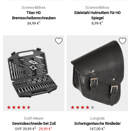
Screws4Bikes
Screws4Bikes
Titan HD
Edelstahl Hutmuttern für HD
Bremsscheibenschrauben
Spiegel
1
1
34,99 €
8,99 €
Craft-Meyer
Longride
Gewindeschneide-Set Zoll
Schwingentasche Rindleder
1
1
2
29,99 €
167,00 €
UVP 39,99 €