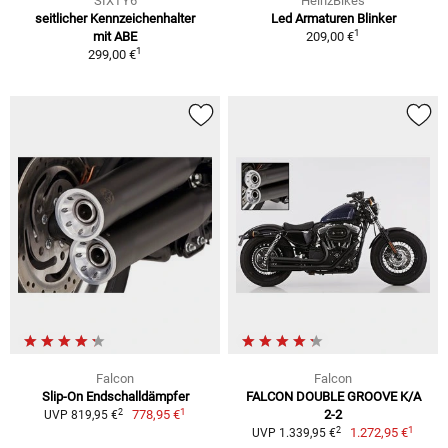
SIXTY6
HeinzBikes
seitlicher Kennzeichenhalter
Led Armaturen Blinker
1
mit ABE
209,00 €
1
299,00 €
Falcon
Falcon
Slip-On Endschalldämpfer
FALCON DOUBLE GROOVE K/A
1
2
778,95 €
2-2
UVP 819,95 €
1
2
1.272,95 €
UVP 1.339,95 €