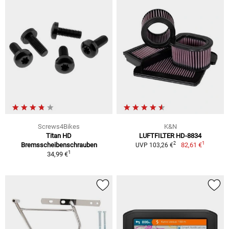
Screws4Bikes
K&N
Titan HD
LUFTFILTER HD-8834
1
2
Bremsscheibenschrauben
82,61 €
UVP 103,26 €
1
34,99 €