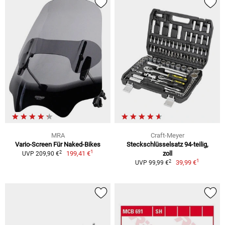
MRA
Craft-Meyer
Vario-Screen Für Naked-Bikes
Steckschlüsselsatz 94-teilig,
1
2
199,41 €
zoll
UVP 209,90 €
1
2
39,99 €
UVP 99,99 €