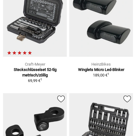
Craft-Meyer
HeinzBikes
Steckschlüsselset 52-tlg
Winglets Micro Led-Blinker
1
metrisch/zöllig
189,00 €
1
69,99 €