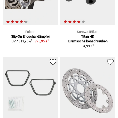
Falcon
Screws4Bikes
Slip-On Endschalldämpfer
Titan HD
1
2
778,95 €
Bremsscheibenschrauben
UVP 819,95 €
1
34,99 €