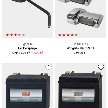
gazzini
HeinzBikes
Lenkerspiegel
Winglets Micro 3In1
1
1
2
14,99 €
269,00 €
UVP 39,99 €