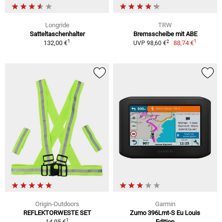
Longride
TRW
Satteltaschenhalter
Bremsscheibe mit ABE
1
1
2
132,00 €
88,74 €
UVP 98,60 €
Origin-Outdoors
Garmin
REFLEKTORWESTE SET
Zumo 396Lmt-S Eu Louis
1
14,95 €
Edition