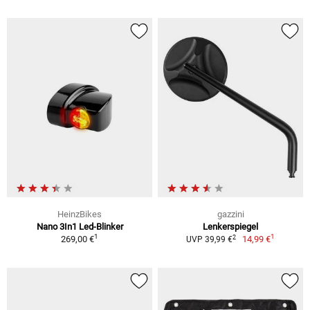
HeinzBikes
gazzini
Nano 3In1 Led-Blinker
Lenkerspiegel
1
1
2
269,00 €
14,99 €
UVP 39,99 €