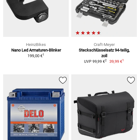
HeinzBikes
Craft-Meyer
Nano Led Armaturen-Blinker
Steckschlüsselsatz 94-teilig,
1
199,00 €
zoll
1
2
39,99 €
UVP 99,99 €