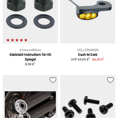
Screws4Bikes
KELLERMANN
Edelstahl Hutmuttern für HD
Dash M Dark
1
2
Spiegel
66,45 €
UVP 69,95 €
1
8,99 €