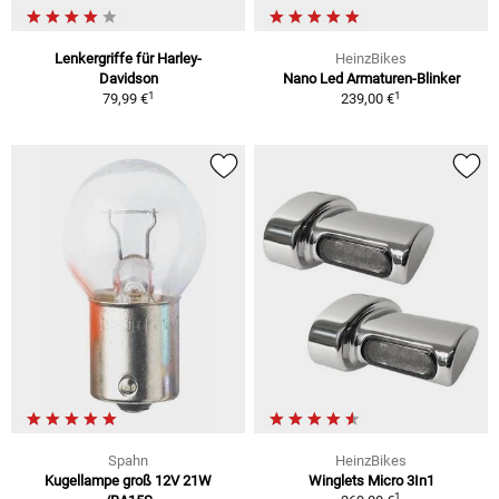
Lenkergriffe für Harley-
HeinzBikes
Davidson
Nano Led Armaturen-Blinker
1
1
79,99 €
239,00 €
Spahn
HeinzBikes
Kugellampe groß 12V 21W
Winglets Micro 3In1
1