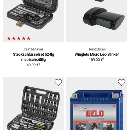
Craft-Meyer
HeinzBikes
Steckschlüsselset 52-tlg
Winglets Micro Led-Blinker
1
metrisch/zöllig
189,00 €
1
69,99 €