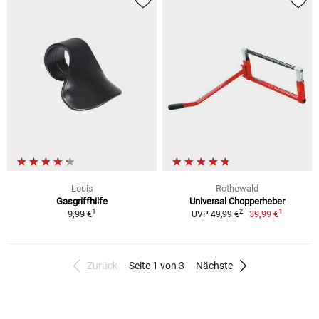
Louis
Rothewald
Gasgriffhilfe
Universal Chopperheber
1
1
2
9,99 €
39,99 €
UVP 49,99 €
Zurück
Seite 1 von 3
Nächste