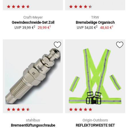
Craft-Meyer
TRW
Gewindeschneide-Set Zoll
Bremsbeläge Organisch
1
1
2
2
29,99 €
48,60 €
UVP 39,99 €
UVP 54,00 €
stahlbus
Origin-Outdoors
Bremsentlüftungsschraube
REFLEKTORWESTE SET