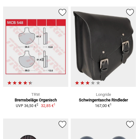
TRW
Longride
Bremsbeläge Organisch
Schwingentasche Rindleder
1
1
2
32,85 €
167,00 €
UVP 36,50 €