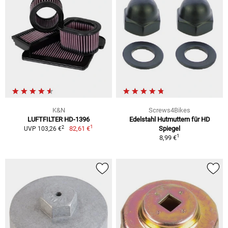
K&N
Screws4Bikes
LUFTFILTER HD-1396
Edelstahl Hutmuttern für HD
1
2
82,61 €
Spiegel
UVP 103,26 €
1
8,99 €