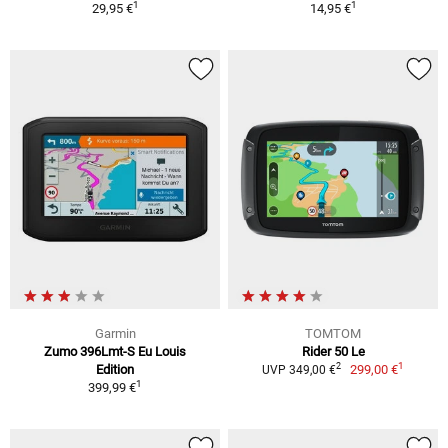
1
1
29,95 €
14,95 €
Garmin
TOMTOM
Zumo 396Lmt-S Eu Louis
Rider 50 Le
1
2
Edition
299,00 €
UVP 349,00 €
1
399,99 €