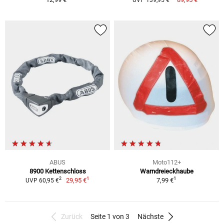
ABUS
Moto112+
8900 Kettenschloss
Warndreieckhaube
1
1
2
29,95 €
7,99 €
UVP 60,95 €
Zurück
Seite 1 von 3
Nächste