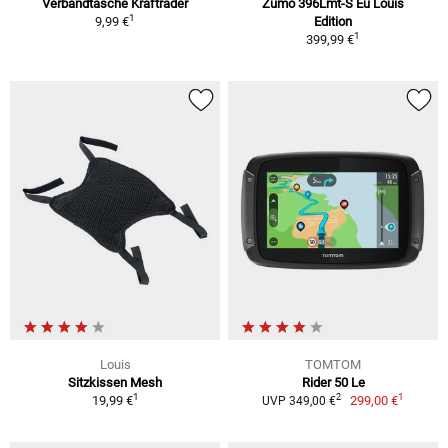
Verbandtasche Krafträder
Zumo 396Lmt-S Eu Louis
1
9,99 €
Edition
1
399,99 €
Louis
TOMTOM
Sitzkissen Mesh
Rider 50 Le
1
1
2
19,99 €
299,00 €
UVP 349,00 €