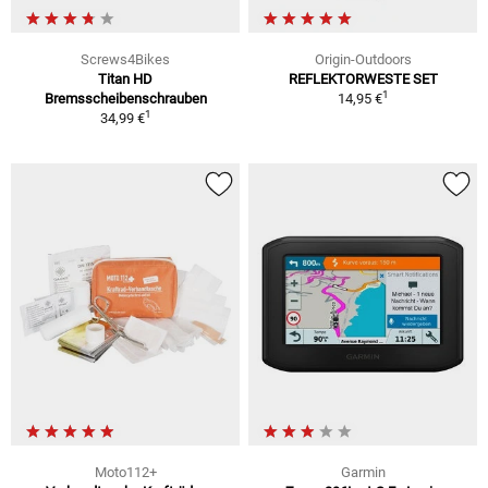
Screws4Bikes
Origin-Outdoors
Titan HD
REFLEKTORWESTE SET
1
Bremsscheibenschrauben
14,95 €
1
34,99 €
Moto112+
Garmin