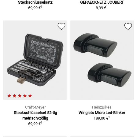
Steckschlüsselsatz
GEPAECKNETZ JOUBERT
1
1
69,99 €
8,99 €
Craft-Meyer
HeinzBikes
Steckschlüsselset 52-tlg
Winglets Micro Led-Blinker
1
metrisch/zöllig
189,00 €
1
69,99 €