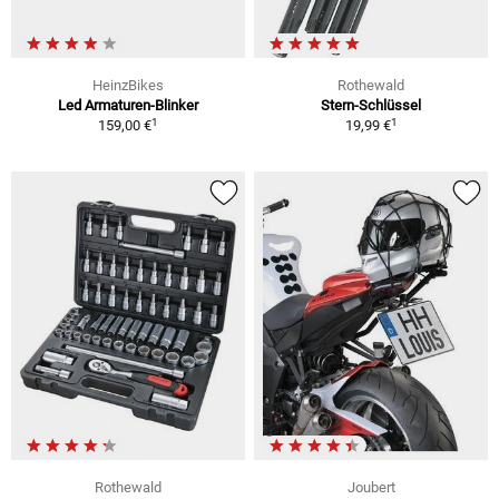
HeinzBikes
Rothewald
Led Armaturen-Blinker
Stern-Schlüssel
1
1
159,00 €
19,99 €
Rothewald
Joubert