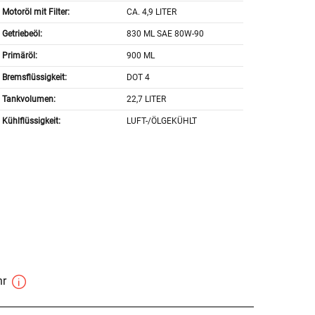
Motoröl mit Filter:
CA. 4,9 LITER
Getriebeöl:
830 ML SAE 80W-90
Primäröl:
900 ML
Bremsflüssigkeit:
DOT 4
Tankvolumen:
22,7 LITER
Kühlflüssigkeit:
LUFT-/ÖLGEKÜHLT
hr