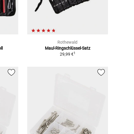
Rothewald
ll
Maul-Ringschlüssel-Satz
1
29,99 €