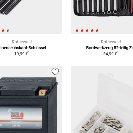
Rothewald
Rothewald
Innensechskant-Schlüssel
Bordwerkzeug 52-teilig Zo
1
1
19,99 €
64,99 €