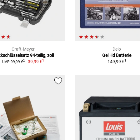
Craft-Meyer
Delo
kschlüsselsatz 94-teilig, zoll
Gel Hd Batterie
1
1
39,99 €
149,99 €
2
UVP 99,99 €