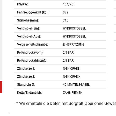
PS/KW:
104/76
Fahrzeuggewicht (kg):
382
Sitzhöhe (mm):
715
Ventilspiel (Ein):
HYDROSTÖSSEL
Ventilspiel (Aus):
HYDROSTÖSSEL
Vergaserluftschraube:
EINSPRITZUNG
Reifendruck (vorn):
2,5 BAR
Reifendruck (hinten):
2,8 BAR
Zündkerze 1:
NGK CR9EB
Zündkerze 2:
NGK CR9EIX
Standrohr Ø:
49 MM TELEGABEL
Kette/Endantrieb:
ZAHNRIEMEN
* Wir ermitteln die Daten mit Sorgfalt, aber ohne Gewä