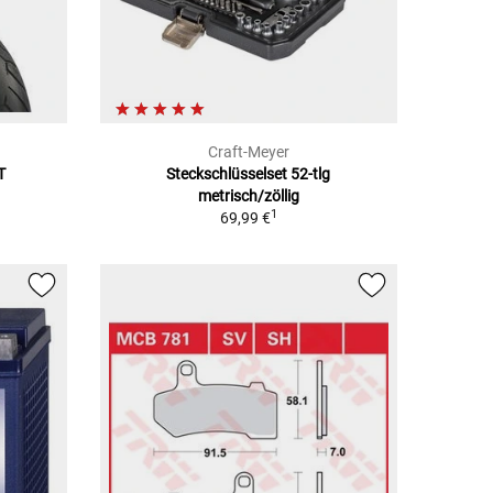
Craft-Meyer
T
Steckschlüsselset 52-tlg
metrisch/zöllig
1
69,99 €