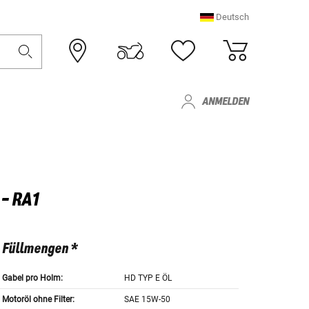
Deutsch
ANMELDEN
- RA1
Füllmengen *
Gabel pro Holm:
HD TYP E ÖL
Motoröl ohne Filter:
SAE 15W-50