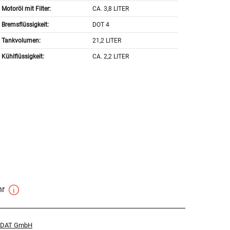
Motoröl mit Filter:
CA. 3,8 LITER
Bremsflüssigkeit:
DOT 4
Tankvolumen:
21,2 LITER
Kühlflüssigkeit:
CA. 2,2 LITER
hr
r DAT GmbH