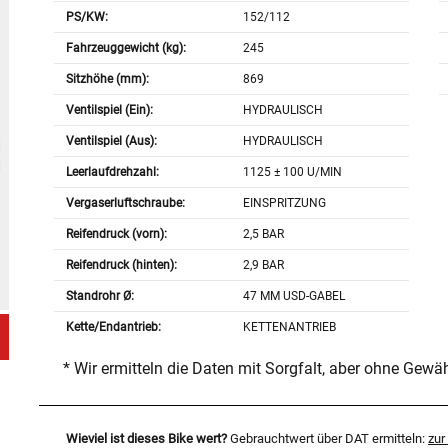
PS/KW:
152/112
Fahrzeuggewicht (kg):
245
Sitzhöhe (mm):
869
Ventilspiel (Ein):
HYDRAULISCH
Ventilspiel (Aus):
HYDRAULISCH
Leerlaufdrehzahl:
1125 ± 100 U/MIN
Vergaserluftschraube:
EINSPRITZUNG
Reifendruck (vorn):
2,5 BAR
Reifendruck (hinten):
2,9 BAR
Standrohr Ø:
47 MM USD-GABEL
Kette/Endantrieb:
KETTENANTRIEB
* Wir ermitteln die Daten mit Sorgfalt, aber ohne Gewä
Wieviel ist dieses Bike wert?
Gebrauchtwert über DAT ermitteln:
zu