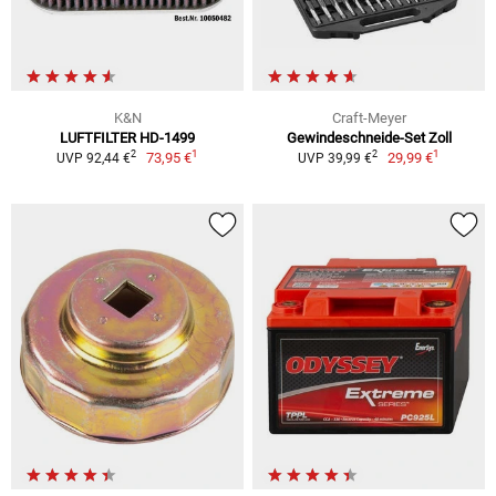
K&N
Craft-Meyer
LUFTFILTER HD-1499
Gewindeschneide-Set Zoll
1
1
2
2
73,95 €
29,99 €
UVP 92,44 €
UVP 39,99 €