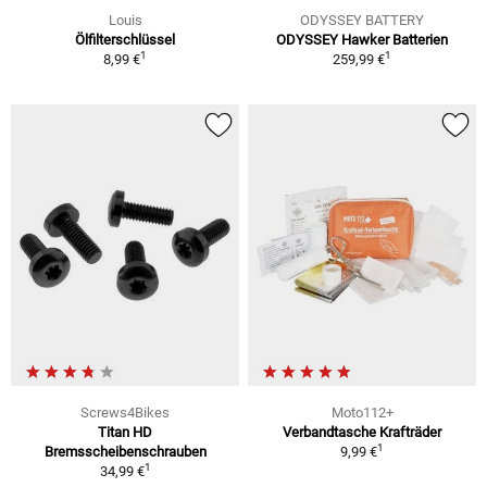
Louis
ODYSSEY BATTERY
Ölfilterschlüssel
ODYSSEY Hawker Batterien
1
1
8,99 €
259,99 €
Screws4Bikes
Moto112+
Titan HD
Verbandtasche Krafträder
1
Bremsscheibenschrauben
9,99 €
1
34,99 €