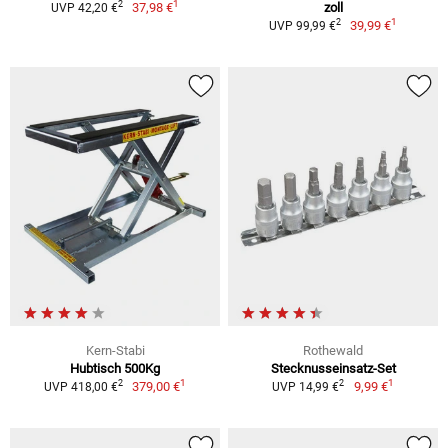
1
2
37,98 €
zoll
UVP 42,20 €
1
2
39,99 €
UVP 99,99 €
Kern-Stabi
Rothewald
Hubtisch 500Kg
Stecknusseinsatz-Set
1
1
2
2
379,00 €
9,99 €
UVP 418,00 €
UVP 14,99 €