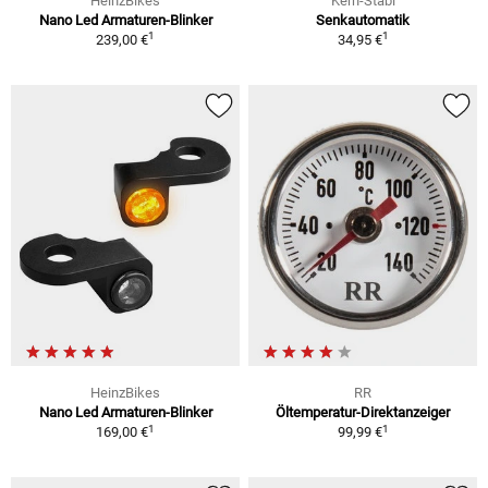
HeinzBikes
Kern-Stabi
Nano Led Armaturen-Blinker
Senkautomatik
1
1
239,00 €
34,95 €
HeinzBikes
RR
Nano Led Armaturen-Blinker
Öltemperatur-Direktanzeiger
1
1
169,00 €
99,99 €