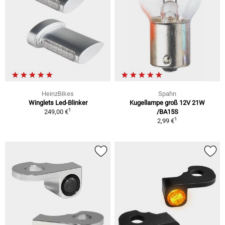
HeinzBikes
Spahn
Winglets Led-Blinker
Kugellampe groß 12V 21W
1
249,00 €
/BA15S
1
2,99 €