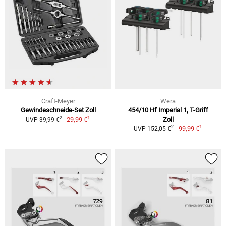
Craft-Meyer
Wera
Gewindeschneide-Set Zoll
454/10 Hf Imperial 1, T-Griff
1
2
29,99 €
Zoll
UVP 39,99 €
1
2
99,99 €
UVP 152,05 €