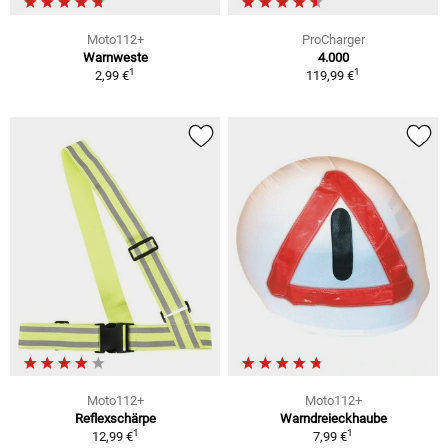
Moto112+
ProCharger
Warnweste
4.000
1
1
2,99 €
119,99 €
Moto112+
Moto112+
Reflexschärpe
Warndreieckhaube
1
1
12,99 €
7,99 €