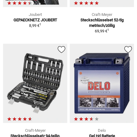
Joubert
Craft-Meyer
GEPAECKNETZ JOUBERT
Steckschlüsselset 52-tlg
1
8,99 €
metrisch/zöllig
1
69,99 €
Craft-Meyer
Delo
Steckschlüsselsatz 94-teilig,
Gel Hd Batterie