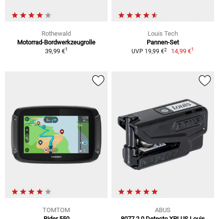
Rothewald
Louis Tech
Motorrad-Bordwerkzeugrolle
Pannen-Set
1
1
2
39,99 €
14,99 €
UVP 19,99 €
TOMTOM
ABUS
Rider 550
8077 2.0 Detecto XPLUS Louis