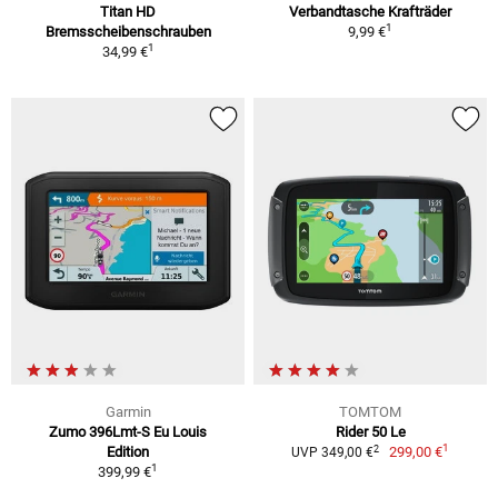
Titan HD
Verbandtasche Krafträder
1
Bremsscheibenschrauben
9,99 €
1
34,99 €
Garmin
TOMTOM
Zumo 396Lmt-S Eu Louis
Rider 50 Le
1
2
Edition
299,00 €
UVP 349,00 €
1
399,99 €