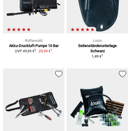
Rothewald
Louis
Akku-Druckluft-Pumpe 10 Bar
Seitenständerunterlage
1
2
29,99 €
Schwarz
UVP 49,99 €
1
1,49 €