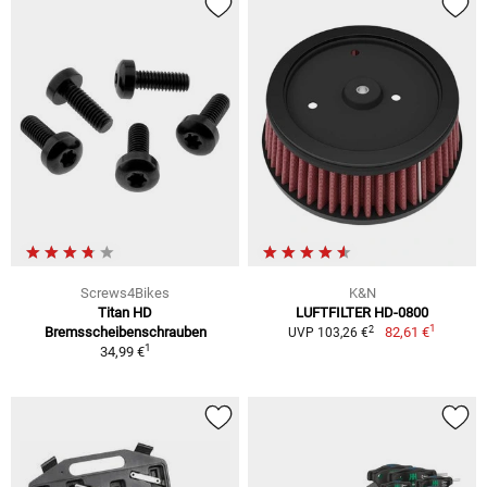
Screws4Bikes
K&N
Titan HD
LUFTFILTER HD-0800
1
2
Bremsscheibenschrauben
82,61 €
UVP 103,26 €
1
34,99 €