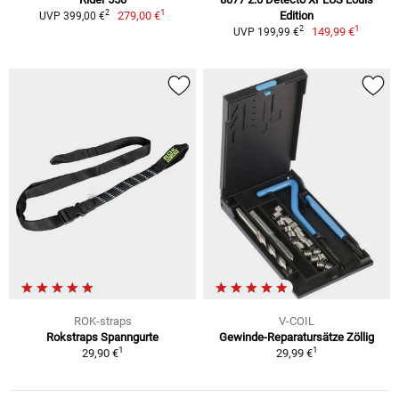
1
2
279,00 €
Edition
UVP 399,00 €
1
2
149,99 €
UVP 199,99 €
ROK-straps
V-COIL
Rokstraps Spanngurte
Gewinde-Reparatursätze Zöllig
1
1
29,90 €
29,99 €