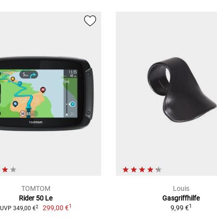
TOMTOM
Louis
Rider 50 Le
Gasgriffhilfe
1
1
299,00 €
9,99 €
2
UVP 349,00 €