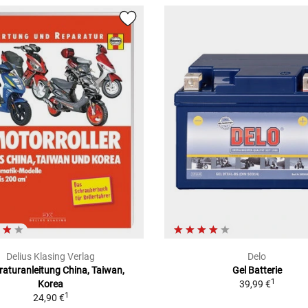
Delius Klasing Verlag
Delo
aturanleitung China, Taiwan,
Gel Batterie
1
Korea
39,99 €
1
24,90 €