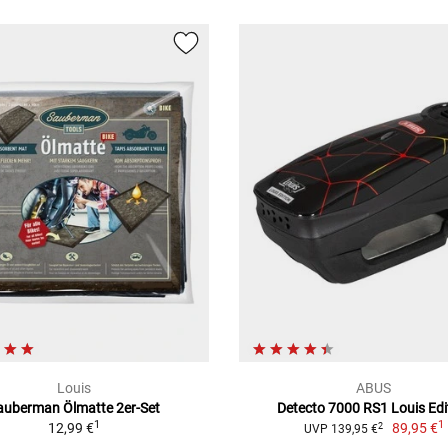
Louis
ABUS
auberman Ölmatte 2er-Set
Detecto 7000 RS1 Louis Edi
1
1
12,99 €
89,95 €
2
UVP 139,95 €