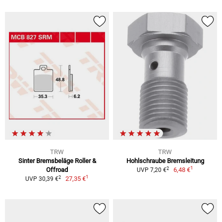
TRW
TRW
Sinter Bremsbeläge Roller &
Hohlschraube Bremsleitung
1
2
Offroad
6,48 €
UVP 7,20 €
1
2
27,35 €
UVP 30,39 €