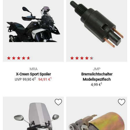
MRA
JMP
X-Creen Sport Spoiler
Bremslichtschalter
1
2
94,91 €
Modellspezifisch
UVP 99,90 €
1
4,99 €