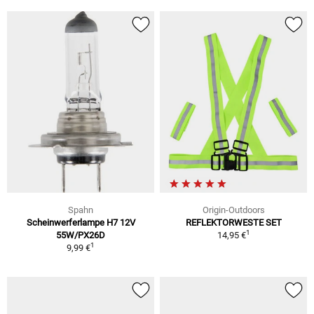
Spahn
Origin-Outdoors
Scheinwerferlampe H7 12V
REFLEKTORWESTE SET
1
55W/PX26D
14,95 €
1
9,99 €