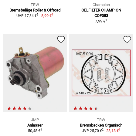
TRW
Champion
Bremsbeläge Roller & Offroad
OELFILTER CHAMPION
1
2
8,99 €
COF083
UVP 17,84 €
1
7,99 €
JMP
TRW
Anlasser
Bremsbacken Organisch
1
1
2
50,48 €
23,13 €
UVP 25,70 €