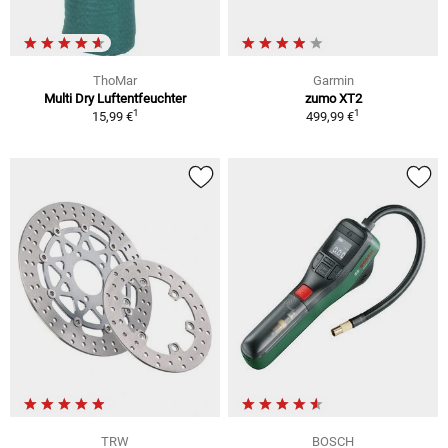
ThoMar
Garmin
Multi Dry Luftentfeuchter
zumo XT2
1
1
15,99 €
499,99 €
TRW
BOSCH