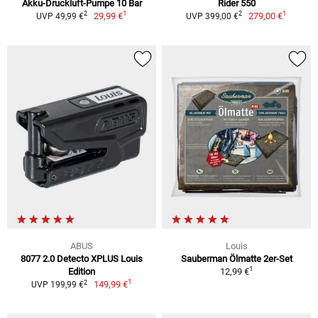
Akku-Druckluft-Pumpe 10 Bar
Rider 550
1
1
2
2
29,99 €
279,00 €
UVP 49,99 €
UVP 399,00 €
ABUS
Louis
8077 2.0 Detecto XPLUS Louis
Sauberman Ölmatte 2er-Set
1
Edition
12,99 €
1
2
149,99 €
UVP 199,99 €