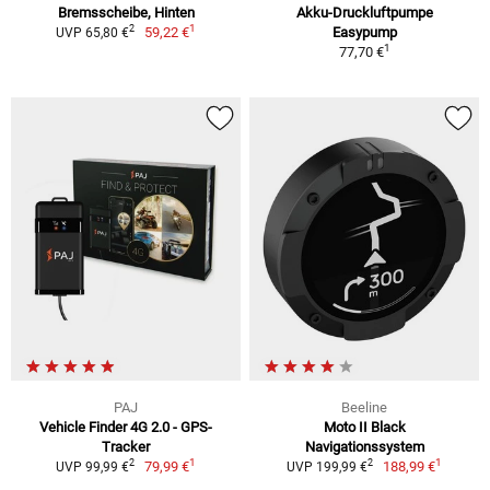
Bremsscheibe, Hinten
Akku-Druckluftpumpe
1
2
59,22 €
Easypump
UVP 65,80 €
1
77,70 €
PAJ
Beeline
Vehicle Finder 4G 2.0 - GPS-
Moto II Black
Tracker
Navigationssystem
1
1
2
2
79,99 €
188,99 €
UVP 99,99 €
UVP 199,99 €