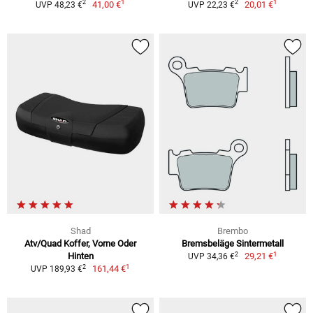
1
1
2
2
41,00 €
20,01 €
UVP 48,23 €
UVP 22,23 €
Shad
Brembo
Atv/Quad Koffer, Vorne Oder
Bremsbeläge Sintermetall
1
2
Hinten
29,21 €
UVP 34,36 €
1
2
161,44 €
UVP 189,93 €