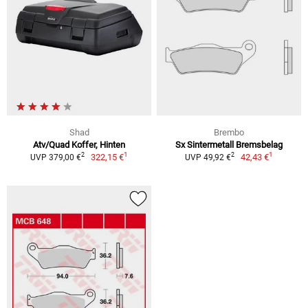
Shad
Brembo
Atv/Quad Koffer, Hinten
Sx Sintermetall Bremsbelag
1
1
2
2
322,15 €
42,43 €
UVP 379,00 €
UVP 49,92 €