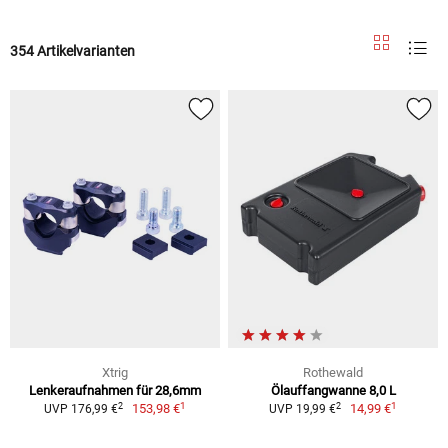
354 Artikelvarianten
Xtrig
Rothewald
Lenkeraufnahmen für 28,6mm
Ölauffangwanne 8,0 L
1
1
2
2
153,98 €
14,99 €
UVP 176,99 €
UVP 19,99 €