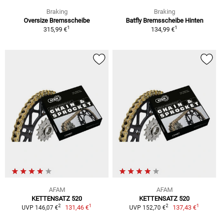
Braking
Braking
Oversize Bremsscheibe
Batfly Bremsscheibe Hinten
1
1
315,99 €
134,99 €
AFAM
AFAM
KETTENSATZ 520
KETTENSATZ 520
1
1
2
2
131,46 €
137,43 €
UVP 146,07 €
UVP 152,70 €