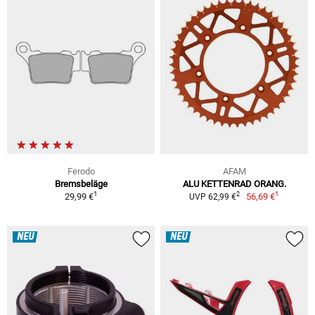
Ferodo
AFAM
Bremsbeläge
ALU KETTENRAD ORANG.
1
1
2
29,99 €
56,69 €
UVP 62,99 €
NEU
NEU