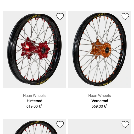
Haan Wheels
Haan Wheels
Hinterrad
Vorderrad
1
1
619,00 €
569,00 €