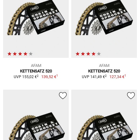
AFAM
AFAM
KETTENSATZ 520
KETTENSATZ 520
1
1
2
2
139,52 €
127,34 €
UVP 155,02 €
UVP 141,49 €