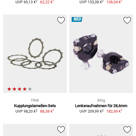
1
1
2
2
62,22 €
138,04 €
UVP 69,13 €
UVP 153,38 €
NEU
TRW
Xtrig
Kupplungslamellen-Sets
Lenkeraufnahmen für 28,6mm
1
1
2
2
88,38 €
182,69 €
UVP 98,20 €
UVP 209,99 €