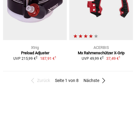
Xtrig
ACERBIS
Preload Adjuster
Mx Rahmenschützer X-Grip
1
1
2
2
187,91 €
37,49 €
UVP 215,99 €
UVP 49,99 €
Zurück
Seite 1 von 8
Nächste