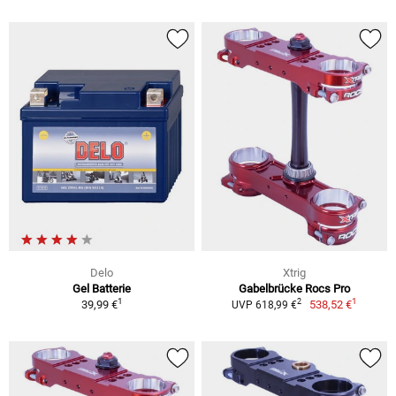
Delo
Xtrig
Gel Batterie
Gabelbrücke Rocs Pro
1
1
2
39,99 €
538,52 €
UVP 618,99 €