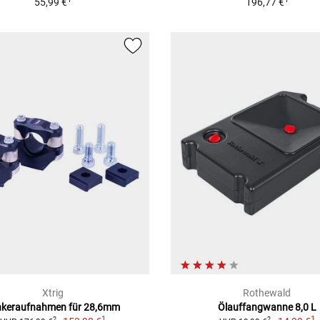
55,99 €
196,77 €
Xtrig
Rothewald
nkeraufnahmen für 28,6mm
Ölauffangwanne 8,0 L
1
1
2
2