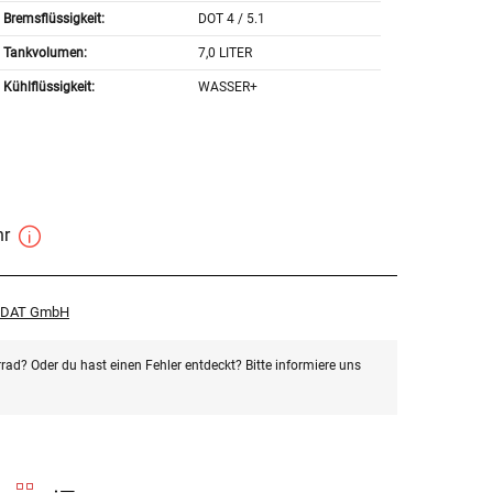
Bremsflüssigkeit:
DOT 4 / 5.1
Tankvolumen:
7,0 LITER
Kühlflüssigkeit:
WASSER+
hr
r DAT GmbH
rad? Oder du hast einen Fehler entdeckt? Bitte informiere uns