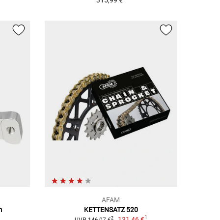
315,99 €
AFAM
m
KETTENSATZ 520
1
131,46 €
2
UVP 146,07 €