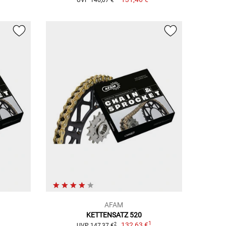
AFAM
KETTENSATZ 520
1
1
132,63 €
2
UVP 147,37 €