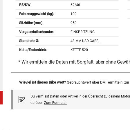
PS/KW:
62/46
Fahrzeuggewicht (kg):
100
Sitzhöhe (mm):
950
Vergaserluftschraube:
EINSPRITZUNG
Standrohr Ø:
48 MM USD-GABEL
Kette/Endantrieb:
KETTE 520
* Wir ermitteln die Daten mit Sorgfalt, aber ohne Gewä
Wieviel ist dieses Bike wert?
Gebrauchtwert über DAT ermitteln:
zu
Du vermisst Daten oder Artikel in der Übersicht zu deinem Motor
darüber.
Zum Formular