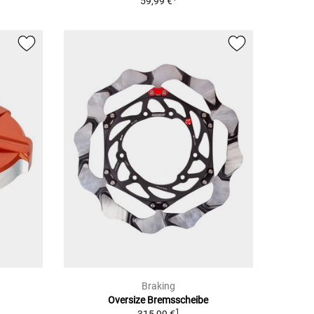
59,99 €
Braking
Oversize Bremsscheibe
1