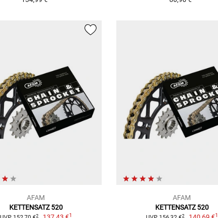
AFAM
AFAM
KETTENSATZ 520
KETTENSATZ 520
1
137,43 €
140,69 €
2
2
UVP 152,70 €
UVP 156,32 €