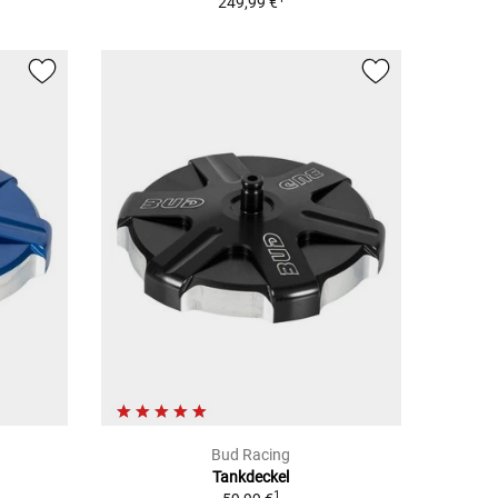
249,99 €
Bud Racing
Tankdeckel
1