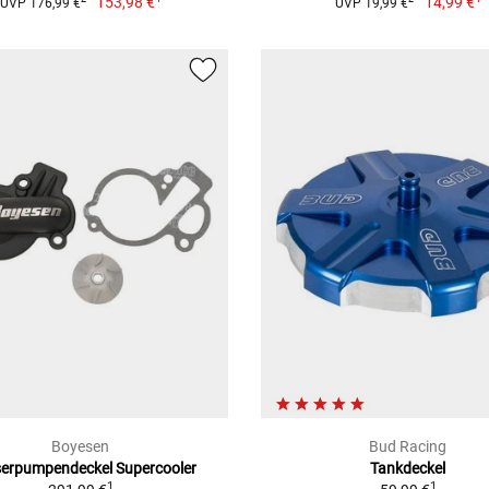
153,98 €
14,99 €
UVP 176,99 €
UVP 19,99 €
Boyesen
Bud Racing
erpumpendeckel Supercooler
Tankdeckel
1
1