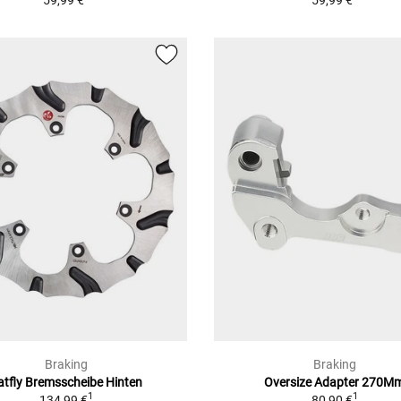
59,99 €
59,99 €
Braking
Braking
atfly Bremsscheibe Hinten
Oversize Adapter 270M
1
1
134,99 €
80,90 €