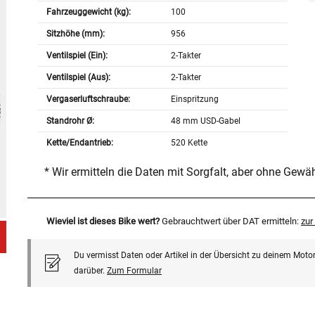
Fahrzeuggewicht (kg):
100
Sitzhöhe (mm):
956
Ventilspiel (Ein):
2-Takter
Ventilspiel (Aus):
2-Takter
Vergaserluftschraube:
Einspritzung
Standrohr Ø:
48 mm USD-Gabel
Kette/Endantrieb:
520 Kette
* Wir ermitteln die Daten mit Sorgfalt, aber ohne Gewä
Wieviel ist dieses Bike wert?
Gebrauchtwert über DAT ermitteln:
zu
Du vermisst Daten oder Artikel in der Übersicht zu deinem Motor
darüber.
Zum Formular