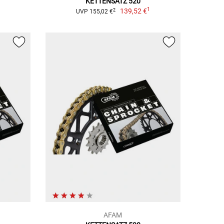
KETTENSATZ 520
1
1
139,52 €
2
UVP 155,02 €
AFAM