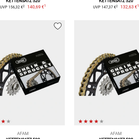
KETTENSATZ 520
KETTENSATZ 520
1
140,69 €
132,63 €
2
2
UVP 156,32 €
UVP 147,37 €
AFAM
AFAM