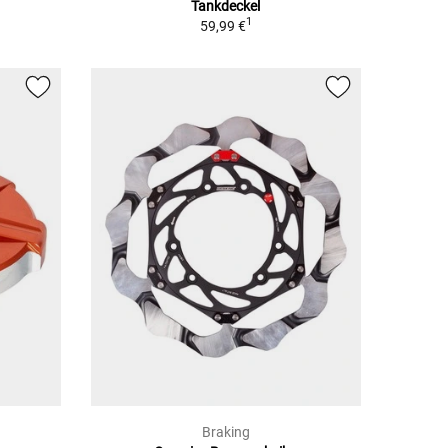
Tankdeckel
1
59,99 €
Braking