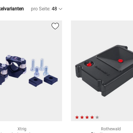
kelvarianten
pro Seite
:
Xtrig
Rothewald