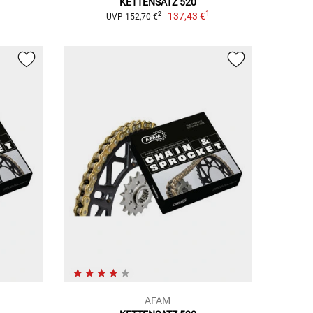
KETTENSATZ 520
1
1
137,43 €
2
UVP 152,70 €
AFAM