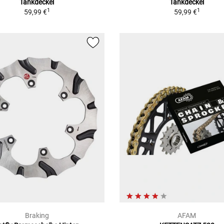
Tankdeckel
Tankdeckel
1
1
59,99 €
59,99 €
Braking
AFAM