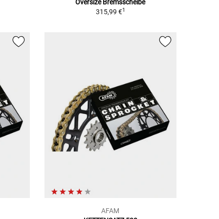
Oversize Bremsscheibe
1
315,99 €
AFAM