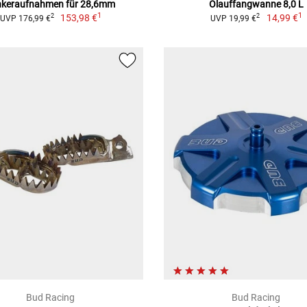
nkeraufnahmen für 28,6mm
Ölauffangwanne 8,0 L
1
1
153,98 €
14,99 €
2
2
UVP 176,99 €
UVP 19,99 €
Bud Racing
Bud Racing