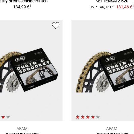
atfly Bremsscheibe Hinten
KETTENSATZ 520
1
134,99 €
131,46 €
2
UVP 146,07 €
AFAM
AFAM