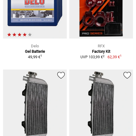
Delo
RFX
Gel Batterie
Factory Kit
1
1
2
49,99 €
62,39 €
UVP 103,99 €