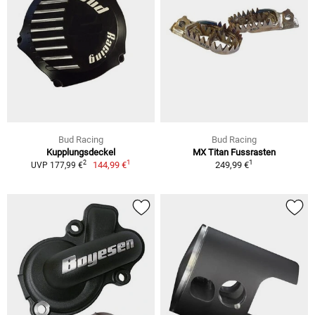
Bud Racing
Bud Racing
Kupplungsdeckel
MX Titan Fussrasten
1
1
2
144,99 €
249,99 €
UVP 177,99 €