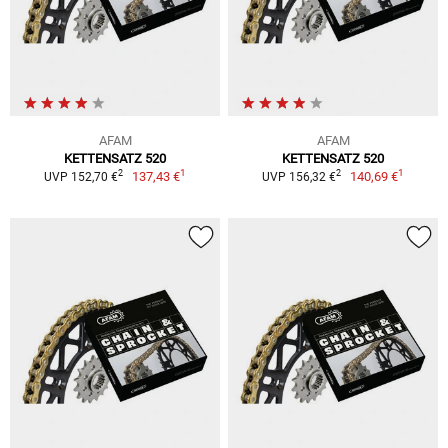
AFAM
AFAM
KETTENSATZ 520
KETTENSATZ 520
1
1
2
2
137,43 €
140,69 €
UVP 152,70 €
UVP 156,32 €