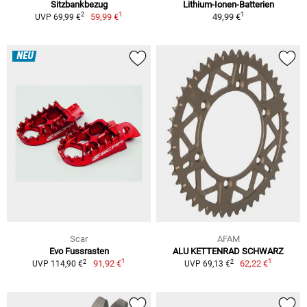
Sitzbankbezug
Lithium-Ionen-Batterien
1
1
2
59,99 €
49,99 €
UVP 69,99 €
NEU
Scar
AFAM
Evo Fussrasten
ALU KETTENRAD SCHWARZ
1
1
2
2
91,92 €
62,22 €
UVP 114,90 €
UVP 69,13 €