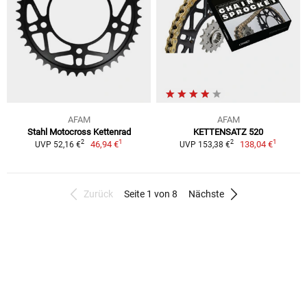
AFAM
AFAM
Stahl Motocross Kettenrad
KETTENSATZ 520
1
1
2
2
46,94 €
138,04 €
UVP 52,16 €
UVP 153,38 €
Zurück
Seite 1 von 8
Nächste