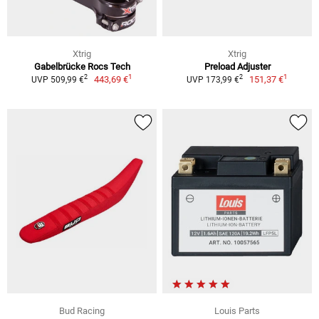
Xtrig
Xtrig
Gabelbrücke Rocs Tech
Preload Adjuster
1
1
2
2
443,69 €
151,37 €
UVP 509,99 €
UVP 173,99 €
Bud Racing
Louis Parts