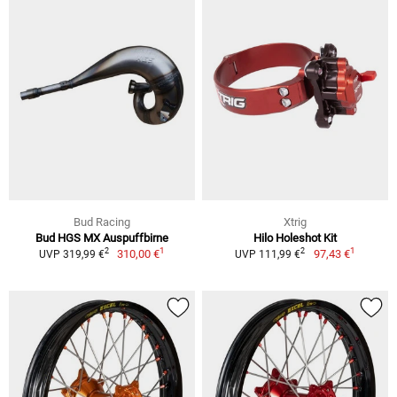
Bud Racing
Xtrig
Bud HGS MX Auspuffbirne
Hilo Holeshot Kit
1
1
2
2
310,00 €
97,43 €
UVP 319,99 €
UVP 111,99 €