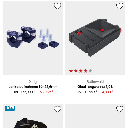
Xtrig
Rothewald
Lenkeraufnahmen für 28,6mm
Ölauffangwanne 8,0 L
1
1
2
2
153,98 €
14,99 €
UVP 176,99 €
UVP 19,99 €
NEU