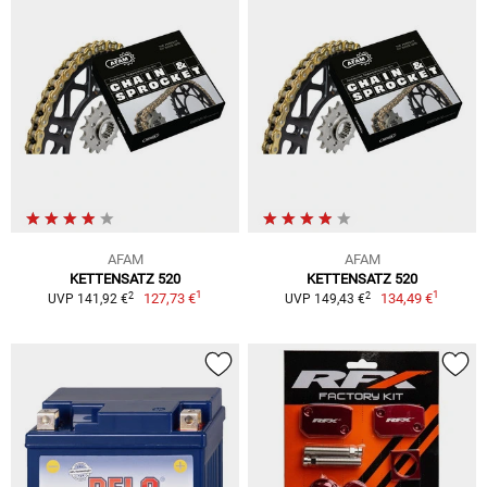
AFAM
AFAM
KETTENSATZ 520
KETTENSATZ 520
1
1
2
2
127,73 €
134,49 €
UVP 141,92 €
UVP 149,43 €