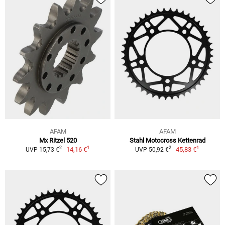
AFAM
AFAM
Mx Ritzel 520
Stahl Motocross Kettenrad
1
1
2
2
14,16 €
45,83 €
UVP 15,73 €
UVP 50,92 €