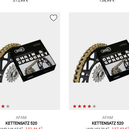
315,99 €
134,99 €
AFAM
AFAM
KETTENSATZ 520
KETTENSATZ 520
1
2
2