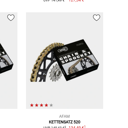
UVP 141,49 €
AFAM
KETTENSATZ 520
1
1
134,49 €
2