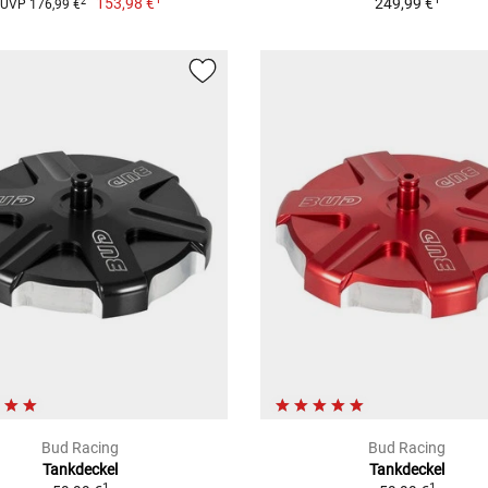
153,98 €
249,99 €
2
UVP 176,99 €
Bud Racing
Bud Racing
Tankdeckel
Tankdeckel
1
1