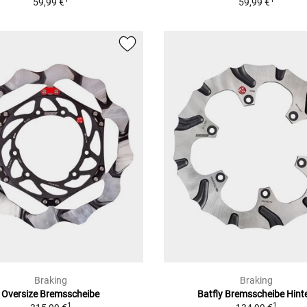
59,99 €
59,99 €
Braking
Braking
Oversize Bremsscheibe
Batfly Bremsscheibe Hint
1
1