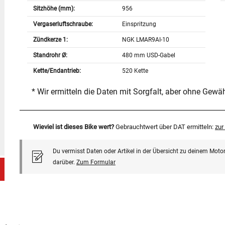
Sitzhöhe (mm):
956
Vergaserluftschraube:
Einspritzung
Zündkerze 1:
NGK LMAR9AI-10
Standrohr Ø:
480 mm USD-Gabel
Kette/Endantrieb:
520 Kette
* Wir ermitteln die Daten mit Sorgfalt, aber ohne Gewä
Wieviel ist dieses Bike wert?
Gebrauchtwert über DAT ermitteln:
zu
Du vermisst Daten oder Artikel in der Übersicht zu deinem Motor
darüber.
Zum Formular