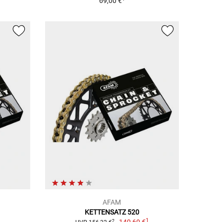
69,00 €
AFAM
KETTENSATZ 520
1
1
2