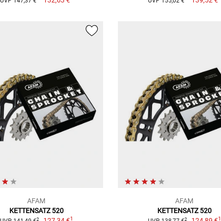
UVP 147,37 €
UVP 155,02 €
AFAM
AFAM
KETTENSATZ 520
KETTENSATZ 520
1
127,34 €
124,89 €
2
2