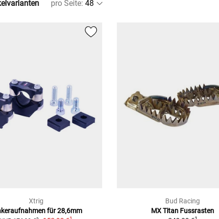
kelvarianten
pro Seite
:
Xtrig
Bud Racing
nkeraufnahmen für 28,6mm
MX Titan Fussrasten
1
1