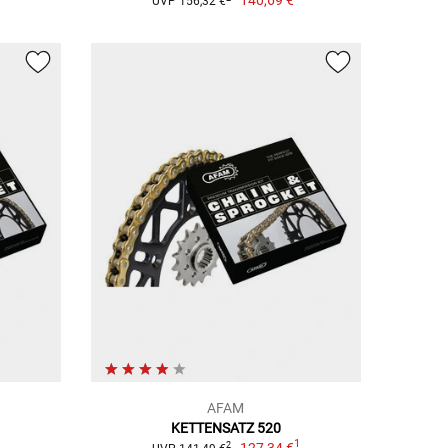
140,69 €
UVP 156,32 €
AFAM
KETTENSATZ 520
1
1
127,34 €
2