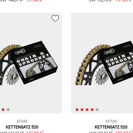
131,46 €
137,43 €
UVP 146,07 €
UVP 152,70 €
AFAM
AFAM
KETTENSATZ 520
KETTENSATZ 520
1
132,63 €
139,52 €
2
2