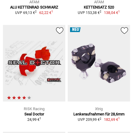
AFAM
AFAM
ALU KETTENRAD SCHWARZ
KETTENSATZ 520
1
1
2
2
62,22 €
138,04 €
UVP 69,13 €
UVP 153,38 €
NEU
RISK Racing
Xtrig
Seal Doctor
Lenkeraufnahmen für 28,6mm
1
1
2
24,99 €
182,69 €
UVP 209,99 €