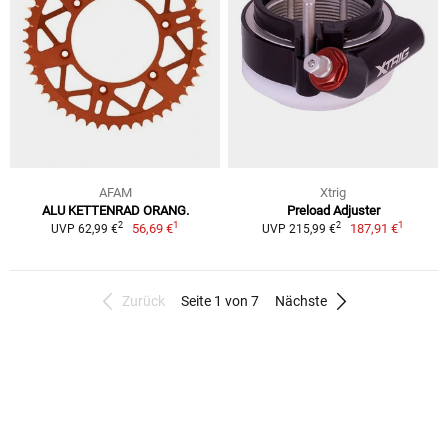
AFAM
Xtrig
ALU KETTENRAD ORANG.
Preload Adjuster
1
1
2
2
56,69 €
187,91 €
UVP 62,99 €
UVP 215,99 €
Zurück
Seite 1 von 7
Nächste