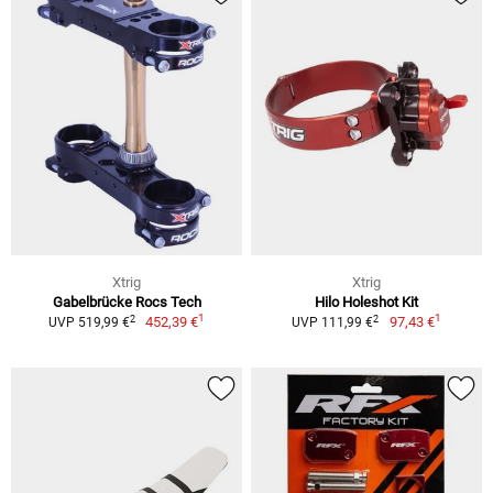
Xtrig
Xtrig
Gabelbrücke Rocs Tech
Hilo Holeshot Kit
1
1
2
2
452,39 €
97,43 €
UVP 519,99 €
UVP 111,99 €