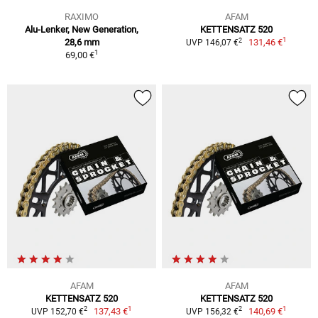
RAXIMO
AFAM
Alu-Lenker, New Generation,
KETTENSATZ 520
1
2
28,6 mm
131,46 €
UVP 146,07 €
1
69,00 €
AFAM
AFAM
KETTENSATZ 520
KETTENSATZ 520
1
1
2
2
137,43 €
140,69 €
UVP 152,70 €
UVP 156,32 €