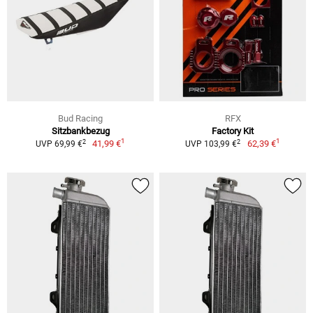
Bud Racing
RFX
Sitzbankbezug
Factory Kit
1
1
2
2
41,99 €
62,39 €
UVP 69,99 €
UVP 103,99 €