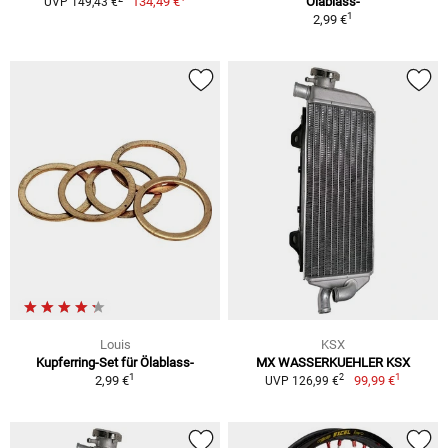
134,49 €
Ölablass-
UVP 149,43 €
1
2,99 €
Louis
KSX
Kupferring-Set für Ölablass-
MX WASSERKUEHLER KSX
1
1
2
2,99 €
99,99 €
UVP 126,99 €