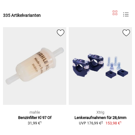
335 Artikelvarianten
mahle
Xtrig
Benzinfilter Kl 97 Of
Lenkeraufnahmen für 28,6mm
1
1
2
31,99 €
153,98 €
UVP 176,99 €