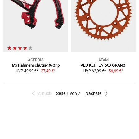
ACERBIS
AFAM
Mx Rahmenschützer X-Grip
ALU KETTENRAD ORANG.
1
1
2
2
37,49 €
56,69 €
UVP 49,99 €
UVP 62,99 €
Zurück
Seite 1 von 7
Nächste