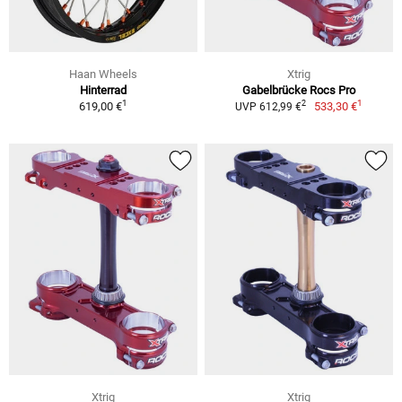
Haan Wheels
Xtrig
Hinterrad
Gabelbrücke Rocs Pro
1
1
2
619,00 €
533,30 €
UVP 612,99 €
Xtrig
Xtrig