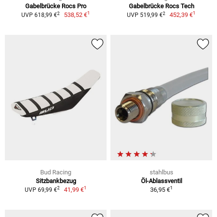
Gabelbrücke Rocs Pro
Gabelbrücke Rocs Tech
1
1
2
2
538,52 €
452,39 €
UVP 618,99 €
UVP 519,99 €
Bud Racing
stahlbus
Sitzbankbezug
Öl-Ablassventil
1
1
2
41,99 €
36,95 €
UVP 69,99 €