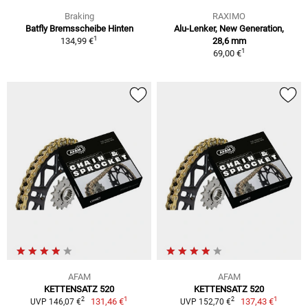
Braking
RAXIMO
Batfly Bremsscheibe Hinten
Alu-Lenker, New Generation,
1
134,99 €
28,6 mm
1
69,00 €
AFAM
AFAM
KETTENSATZ 520
KETTENSATZ 520
1
1
2
2
131,46 €
137,43 €
UVP 146,07 €
UVP 152,70 €