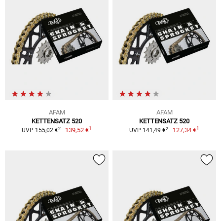
AFAM
AFAM
KETTENSATZ 520
KETTENSATZ 520
1
1
2
2
139,52 €
127,34 €
UVP 155,02 €
UVP 141,49 €