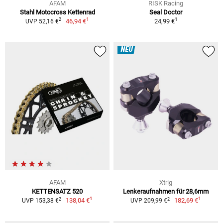
AFAM
RISK Racing
Stahl Motocross Kettenrad
Seal Doctor
1
1
2
46,94 €
24,99 €
UVP 52,16 €
NEU
AFAM
Xtrig
KETTENSATZ 520
Lenkeraufnahmen für 28,6mm
1
1
2
2
138,04 €
182,69 €
UVP 153,38 €
UVP 209,99 €