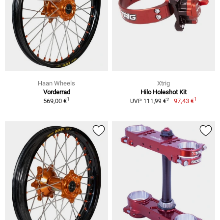
Haan Wheels
Xtrig
Vorderrad
Hilo Holeshot Kit
1
1
2
569,00 €
97,43 €
UVP 111,99 €