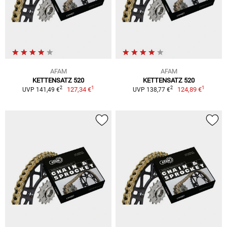
AFAM
AFAM
KETTENSATZ 520
KETTENSATZ 520
1
1
2
2
127,34 €
124,89 €
UVP 141,49 €
UVP 138,77 €