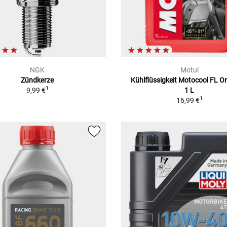
NGK
Motul
Zündkerze
Kühlflüssigkeit Motocool FL O
1
9,99 €
1 L
1
16,99 €