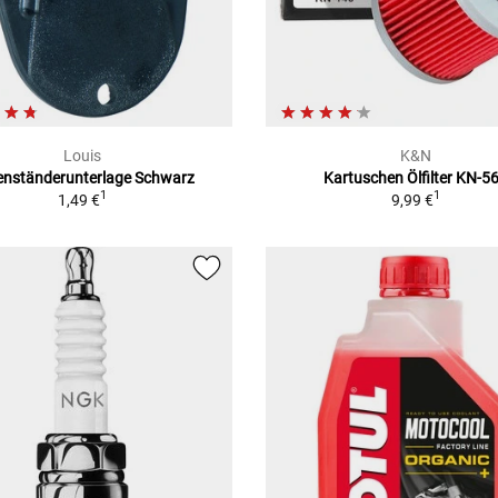
Louis
K&N
enständerunterlage Schwarz
Kartuschen Ölfilter KN-5
1
1
1,49 €
9,99 €