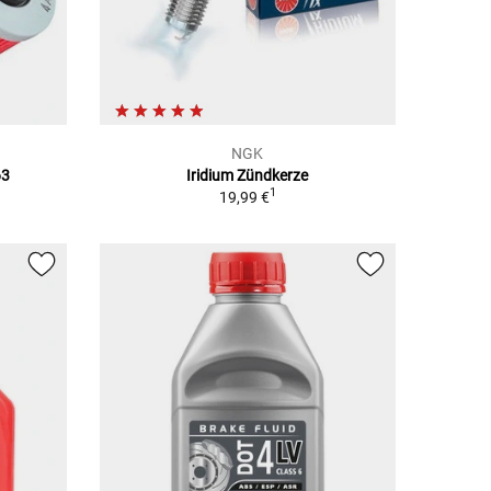
NGK
63
Iridium Zündkerze
1
19,99 €