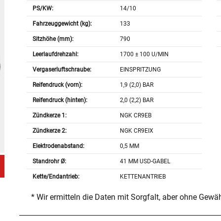
PS/KW:
14/10
Fahrzeuggewicht (kg):
133
Sitzhöhe (mm):
790
Leerlaufdrehzahl:
1700 ± 100 U/MIN
Vergaserluftschraube:
EINSPRITZUNG
Reifendruck (vorn):
1,9 (2,0) BAR
Reifendruck (hinten):
2,0 (2,2) BAR
Zündkerze 1:
NGK CR9EB
Zündkerze 2:
NGK CR9EIX
Elektrodenabstand:
0,5 MM
Standrohr Ø:
41 MM USD-GABEL
Kette/Endantrieb:
KETTENANTRIEB
* Wir ermitteln die Daten mit Sorgfalt, aber ohne Gewä