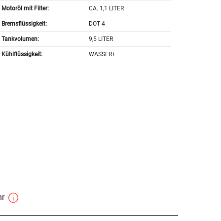
Motoröl mit Filter:
CA. 1,1 LITER
Bremsflüssigkeit:
DOT 4
Tankvolumen:
9,5 LITER
Kühlflüssigkeit:
WASSER+
hr