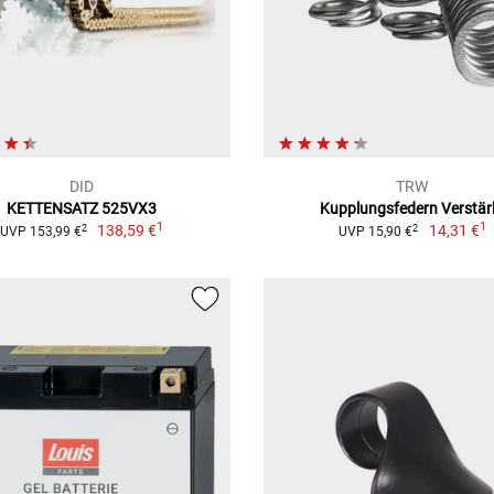
DID
TRW
KETTENSATZ 525VX3
Kupplungsfedern Verstär
1
1
138,59 €
14,31 €
2
2
UVP 153,99 €
UVP 15,90 €