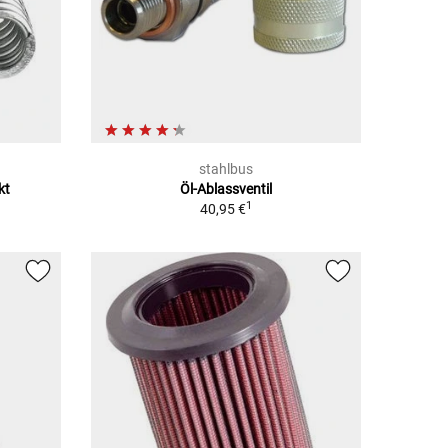
stahlbus
kt
Öl-Ablassventil
1
40,95 €