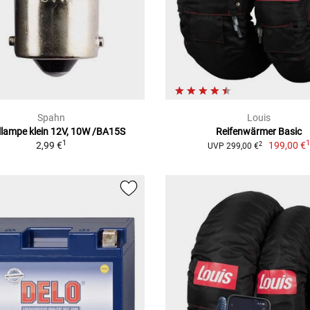
Spahn
Louis
llampe klein 12V, 10W /BA15S
Reifenwärmer Basic
1
2,99 €
199,00 €
2
UVP 299,00 €