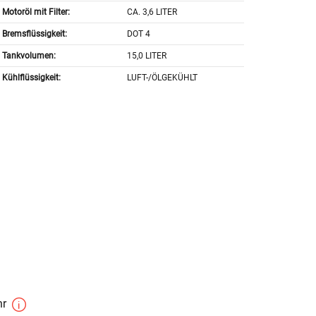
Motoröl mit Filter:
CA. 3,6 LITER
Bremsflüssigkeit:
DOT 4
Tankvolumen:
15,0 LITER
Kühlflüssigkeit:
LUFT-/ÖLGEKÜHLT
hr