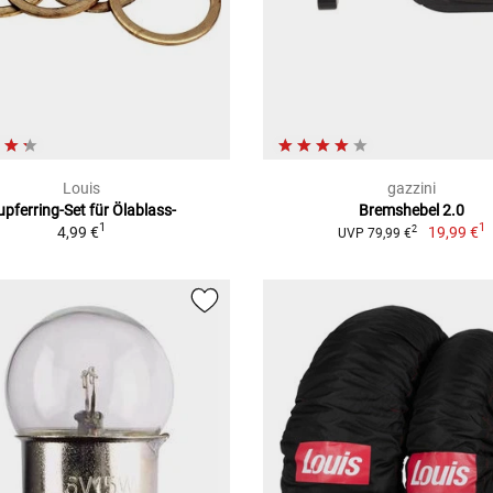
Louis
gazzini
upferring-Set für Ölablass-
Bremshebel 2.0
1
1
4,99 €
19,99 €
2
UVP 79,99 €