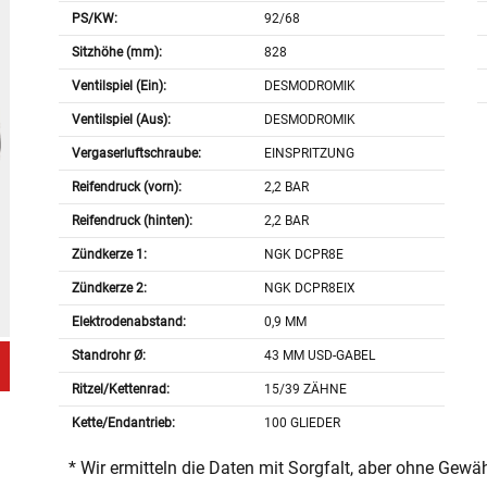
PS/KW:
92/68
Sitzhöhe (mm):
828
Ventilspiel (Ein):
DESMODROMIK
Ventilspiel (Aus):
DESMODROMIK
Vergaserluftschraube:
EINSPRITZUNG
Reifendruck (vorn):
2,2 BAR
Reifendruck (hinten):
2,2 BAR
Zündkerze 1:
NGK DCPR8E
Zündkerze 2:
NGK DCPR8EIX
Elektrodenabstand:
0,9 MM
Standrohr Ø:
43 MM USD-GABEL
Ritzel/Kettenrad:
15/39 ZÄHNE
Kette/Endantrieb:
100 GLIEDER
* Wir ermitteln die Daten mit Sorgfalt, aber ohne Gewä