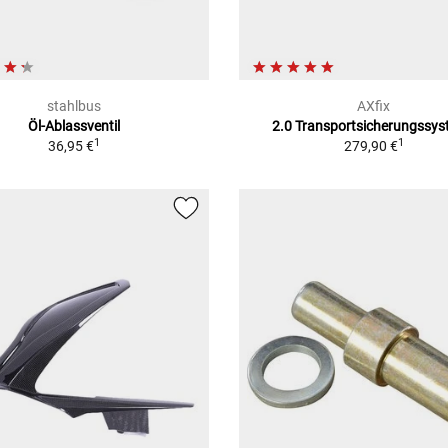
stahlbus
AXfix
Öl-Ablassventil
2.0 Transportsicherungssy
1
1
36,95 €
279,90 €