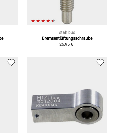
stahlbus
be
Bremsentlüftungsschraube
1
26,95 €