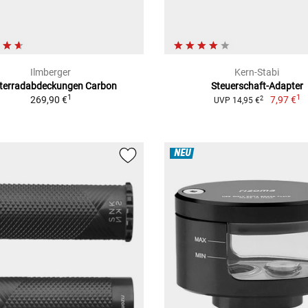
Ilmberger
Kern-Stabi
terradabdeckungen Carbon
Steuerschaft-Adapter
1
1
269,90 €
7,97 €
2
UVP 14,95 €
NEU