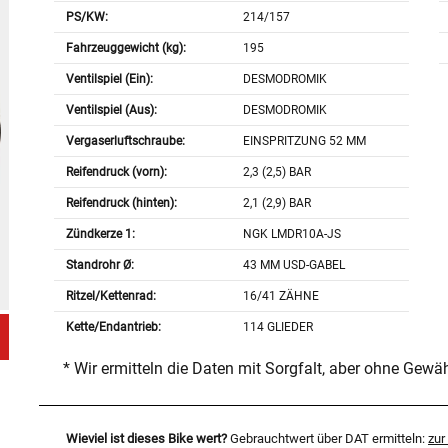
PS/KW:
214/157
Fahrzeuggewicht (kg):
195
Ventilspiel (Ein):
DESMODROMIK
Ventilspiel (Aus):
DESMODROMIK
Vergaserluftschraube:
EINSPRITZUNG 52 MM
Reifendruck (vorn):
2,3 (2,5) BAR
Reifendruck (hinten):
2,1 (2,9) BAR
Zündkerze 1:
NGK LMDR10A-JS
Standrohr Ø:
43 MM USD-GABEL
Ritzel/Kettenrad:
16/41 ZÄHNE
Kette/Endantrieb:
114 GLIEDER
* Wir ermitteln die Daten mit Sorgfalt, aber ohne Gewä
Wieviel ist dieses Bike wert?
Gebrauchtwert über DAT ermitteln:
zu