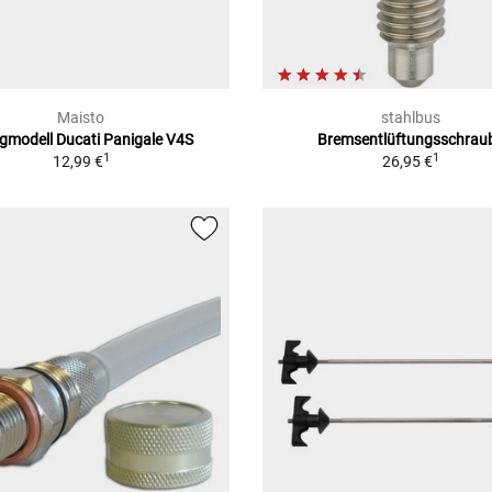
Maisto
stahlbus
igmodell Ducati Panigale V4S
Bremsentlüftungsschrau
1
1
12,99 €
26,95 €