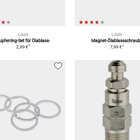
Louis
Louis
upferring-Set für Ölablass-
Magnet-Ölablassschrau
1
1
2,99 €
7,99 €