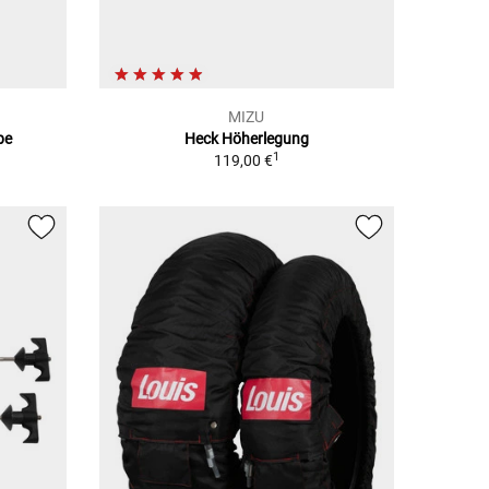
MIZU
be
Heck Höherlegung
1
119,00 €