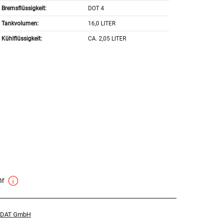
Bremsflüssigkeit:
DOT 4
Tankvolumen:
16,0 LITER
Kühlflüssigkeit:
CA. 2,05 LITER
hr
r DAT GmbH