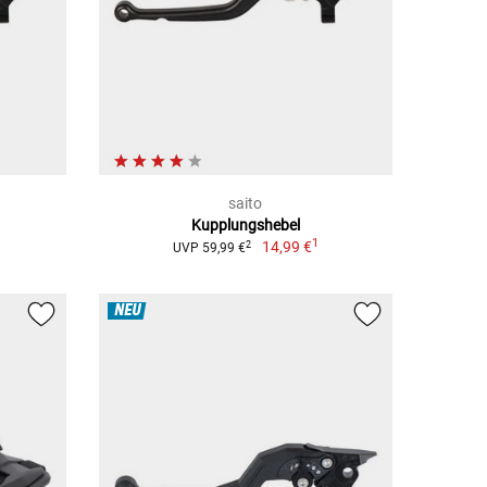
saito
Kupplungshebel
1
14,99 €
2
UVP 59,99 €
NEU