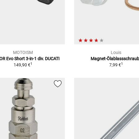
MOTOISM
Louis
R Evo Short 3-in-1 div. DUCATI
Magnet-Ölablassschrau
1
1
149,90 €
7,99 €