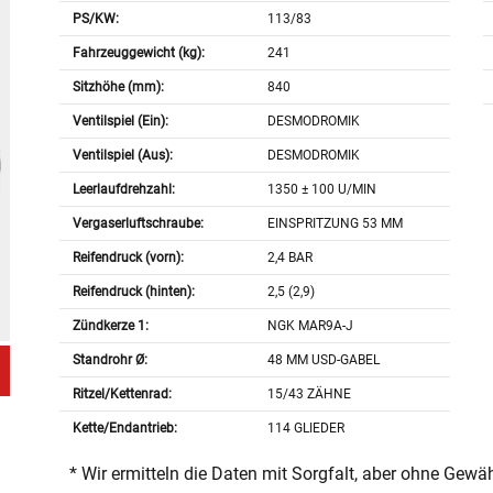
PS/KW:
113/83
Fahrzeuggewicht (kg):
241
Sitzhöhe (mm):
840
Ventilspiel (Ein):
DESMODROMIK
Ventilspiel (Aus):
DESMODROMIK
Leerlaufdrehzahl:
1350 ± 100 U/MIN
Vergaserluftschraube:
EINSPRITZUNG 53 MM
Reifendruck (vorn):
2,4 BAR
Reifendruck (hinten):
2,5 (2,9)
Zündkerze 1:
NGK MAR9A-J
Standrohr Ø:
48 MM USD-GABEL
Ritzel/Kettenrad:
15/43 ZÄHNE
Kette/Endantrieb:
114 GLIEDER
* Wir ermitteln die Daten mit Sorgfalt, aber ohne Gewä