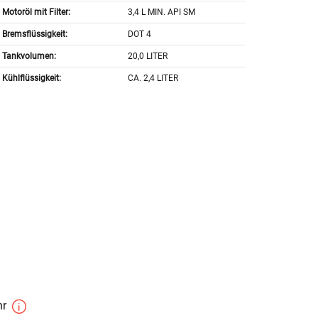
Motoröl mit Filter:
3,4 L MIN. API SM
Bremsflüssigkeit:
DOT 4
Tankvolumen:
20,0 LITER
Kühlflüssigkeit:
CA. 2,4 LITER
hr