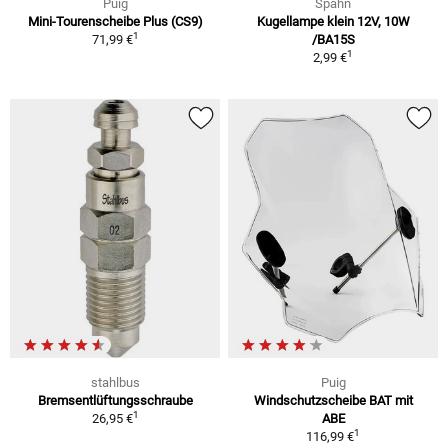
Puig
Spahn
Mini-Tourenscheibe Plus (CS9)
Kugellampe klein 12V, 10W
1
71,99 €
/BA15S
1
2,99 €
stahlbus
Puig
Bremsentlüftungsschraube
Windschutzscheibe BAT mit
1
26,95 €
ABE
1
116,99 €