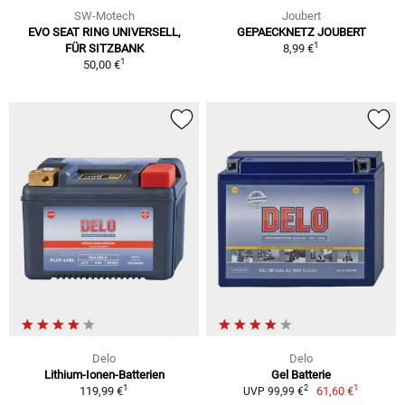
SW-Motech
Joubert
EVO SEAT RING UNIVERSELL,
GEPAECKNETZ JOUBERT
1
FÜR SITZBANK
8,99 €
1
50,00 €
Delo
Delo
Lithium-Ionen-Batterien
Gel Batterie
1
1
2
119,99 €
61,60 €
UVP 99,99 €