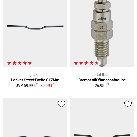
gazzini
stahlbus
Lenker Street Breite 817Mm
Bremsentlüftungsschraube
1
1
2
39,99 €
26,95 €
UVP 69,99 €