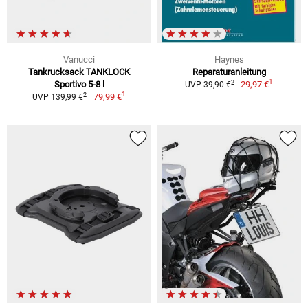
Vanucci
Haynes
Tankrucksack TANKLOCK
Reparaturanleitung
1
2
Sportivo 5-8 l
29,97 €
UVP 39,90 €
1
2
79,99 €
UVP 139,99 €