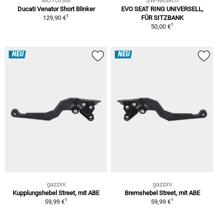
MOTOISM
SW-Motech
Ducati Venator Short Blinker
EVO SEAT RING UNIVERSELL,
1
129,90 €
FÜR SITZBANK
1
50,00 €
NEU
NEU
gazzini
gazzini
Kupplungshebel Street, mit ABE
Bremshebel Street, mit ABE
1
1
59,99 €
59,99 €