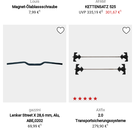
Louis
AFAM
Magnet-Ölablassschraube
KETTENSATZ 525
1
1
2
7,99 €
301,67 €
UVP 335,19 €
gazzini
AXfix
Lenker Street X 28,6 mm, Alu,
2.0
ABE,0202
Transportsicherungssysteme
1
1
69,99 €
279,90 €