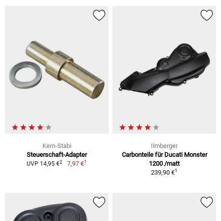
Kern-Stabi
Ilmberger
Steuerschaft-Adapter
Carbonteile für Ducati Monster
1
2
7,97 €
1200 /matt
UVP 14,95 €
1
239,90 €