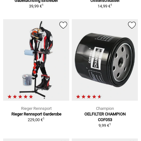
Gabeldichtring Eintreiber
Ölfilterschlüssel
1
1
39,99 €
14,99 €
Rieger Rennsport
Champion
Rieger Rennsport Garderobe
OELFILTER CHAMPION
1
229,00 €
COF053
1
9,99 €