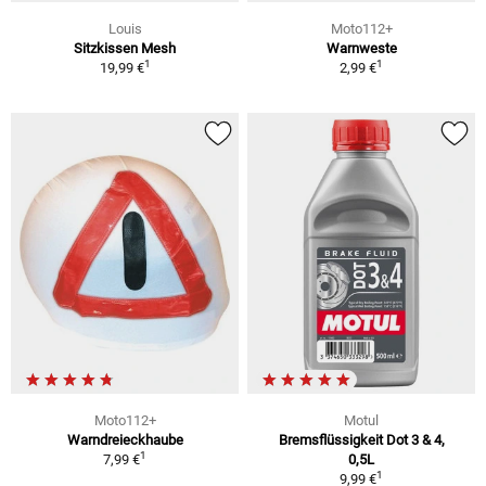
Louis
Moto112+
Sitzkissen Mesh
Warnweste
1
1
19,99 €
2,99 €
Moto112+
Motul
Warndreieckhaube
Bremsflüssigkeit Dot 3 & 4,
1
7,99 €
0,5L
1
9,99 €