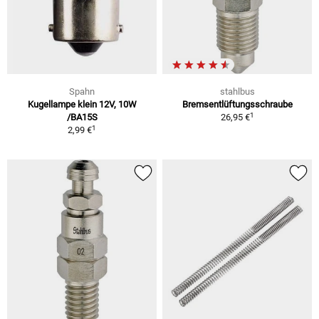
Spahn
stahlbus
Kugellampe klein 12V, 10W
Bremsentlüftungsschraube
1
/BA15S
26,95 €
1
2,99 €