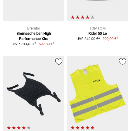
Brembo
TOMTOM
Bremsscheiben High
Rider 50 Le
1
2
Performance Xtra
299,00 €
UVP 349,00 €
1
2
597,89 €
UVP 703,40 €