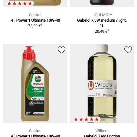
Castrol
LIQUI MOLY
4T Power 1 Ultimate 10W-40
Gabelöl 7,5W medium / light,
1
73,99 €
1L
1
20,49 €
Castrol
Wilbers
4T Power 1 Ultimate 10W-40
Gabelöl Zero Friction