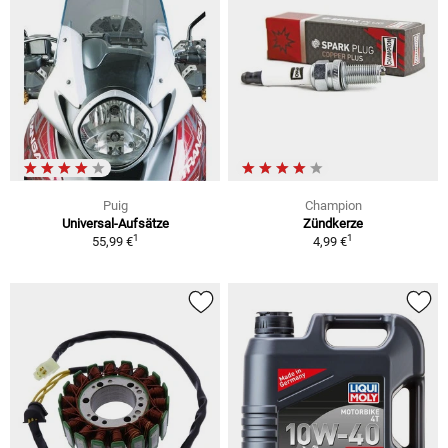
Puig
Champion
Universal-Aufsätze
Zündkerze
1
1
55,99 €
4,99 €