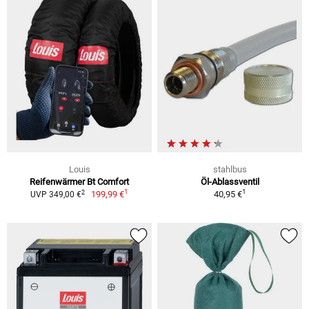
Louis
stahlbus
Reifenwärmer Bt Comfort
Öl-Ablassventil
1
1
2
199,99 €
40,95 €
UVP 349,00 €