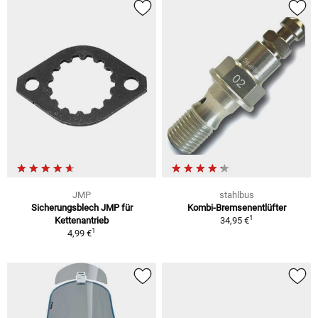
JMP
stahlbus
Sicherungsblech JMP für
Kombi-Bremsenentlüfter
1
Kettenantrieb
34,95 €
1
4,99 €