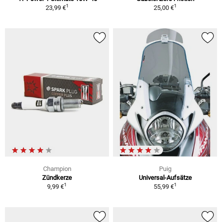
1
1
23,99 €
25,00 €
Champion
Puig
Zündkerze
Universal-Aufsätze
1
1
9,99 €
55,99 €