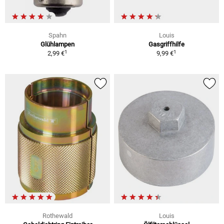
Spahn
Louis
Glühlampen
Gasgriffhilfe
1
1
2,99 €
9,99 €
Rothewald
Louis