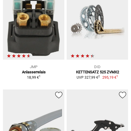
JMP
DID
Anlasserrelais
KETTENSATZ 525 ZVMX2
1
1
2
18,99 €
295,19 €
UVP 327,99 €