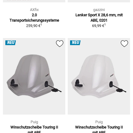
AXfix
gazzini
2.0
Lenker Sport X 28,6 mm, mit
Transportsicherungssysteme
ABE, 0201
1
1
259,90 €
69,99 €
NEU
NEU
Puig
Puig
Winschutzscheibe Touring II
Winschutzscheibe Touring II
mit ABE
mit ABE