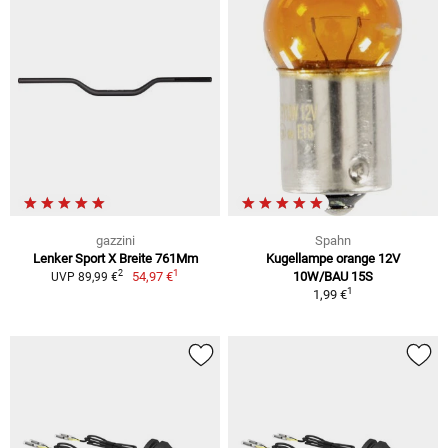
gazzini
Spahn
Lenker Sport X Breite 761Mm
Kugellampe orange 12V
1
2
54,97 €
10W/BAU 15S
UVP 89,99 €
1
1,99 €