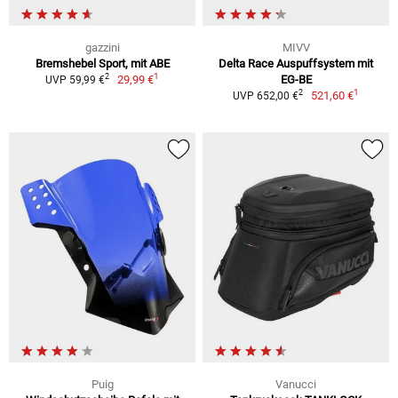
gazzini
MIVV
Bremshebel Sport, mit ABE
Delta Race Auspuffsystem mit
1
2
29,99 €
EG-BE
UVP 59,99 €
1
2
521,60 €
UVP 652,00 €
Puig
Vanucci