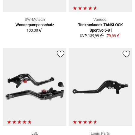
SW-Motech
Vanucci
Wasserpumpenschutz
Tankrucksack TANKLOCK
1
100,00 €
Sportivo 5-8 l
1
2
79,99 €
UVP 139,99 €
LSL
Louis Parts