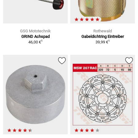
GSG Mototechnik
Rothewald
GRIND Achspad
Gabeldichtring Eintreiber
1
1
46,00 €
39,99 €