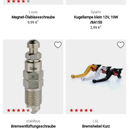
Louis
Spahn
Magnet-Ölablassschraube
Kugellampe klein 12V, 10W
1
9,99 €
/BA15S
1
2,99 €
stahlbus
LSL
Bremsentlüftungsschraube
Bremshebel Kurz