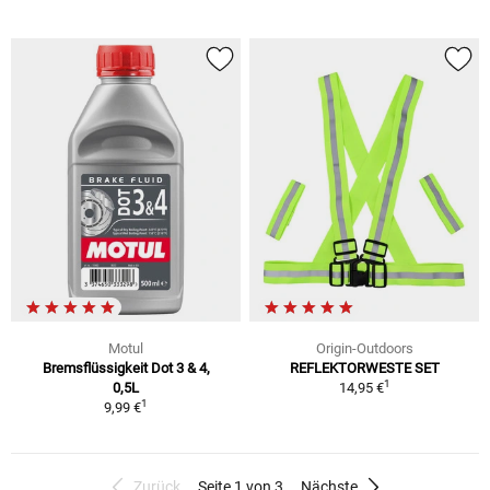
Motul
Origin-Outdoors
Bremsflüssigkeit Dot 3 & 4,
REFLEKTORWESTE SET
1
0,5L
14,95 €
1
9,99 €
Zurück
Seite 1 von 3
Nächste