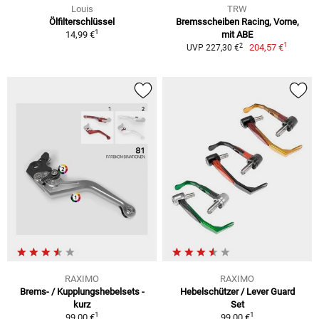
Louis
TRW
Ölfilterschlüssel
Bremsscheiben Racing, Vorne,
1
14,99 €
mit ABE
1
2
204,57 €
UVP 227,30 €
RAXIMO
RAXIMO
Brems- / Kupplungshebelsets -
Hebelschützer / Lever Guard
kurz
Set
1
1
99,00 €
99,00 €