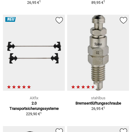
1
1
26,95 €
89,95 €
NEU
AXfix
stahlbus
2.0
Bremsentlüftungsschraube
1
Transportsicherungssysteme
26,95 €
1
229,90 €