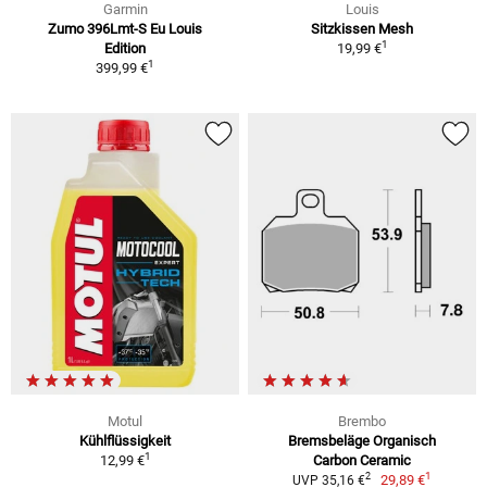
Garmin
Louis
Zumo 396Lmt-S Eu Louis
Sitzkissen Mesh
1
Edition
19,99 €
1
399,99 €
Motul
Brembo
Kühlflüssigkeit
Bremsbeläge Organisch
1
12,99 €
Carbon Ceramic
1
2
29,89 €
UVP 35,16 €