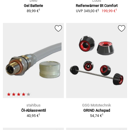
Delo
Louis
Gel Batterie
Reifenwärmer Bt Comfort
1
1
2
89,99 €
199,99 €
UVP 349,00 €
stahlbus
GSG Mototechnik
Öl-Ablassventil
GRIND Achspad
1
1
40,95 €
54,74 €