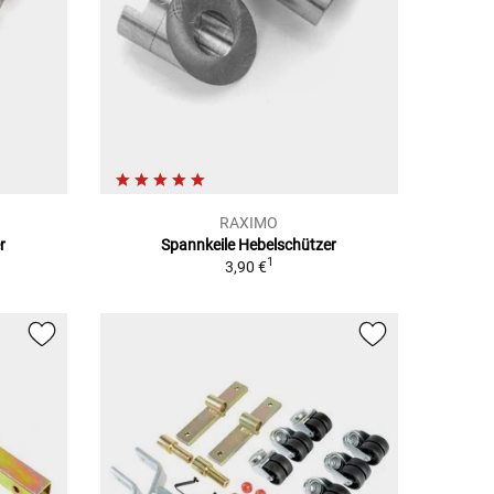
RAXIMO
r
Spannkeile Hebelschützer
1
3,90 €