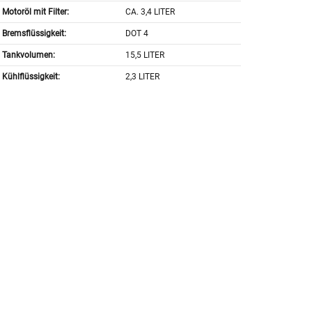
Motoröl mit Filter:
CA. 3,4 LITER
Bremsflüssigkeit:
DOT 4
Tankvolumen:
15,5 LITER
Kühlflüssigkeit:
2,3 LITER