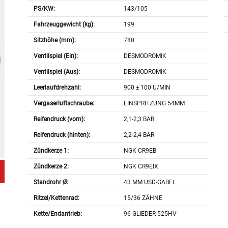
PS/KW:
143/105
Fahrzeuggewicht (kg):
199
Sitzhöhe (mm):
780
Ventilspiel (Ein):
DESMODROMIK
Ventilspiel (Aus):
DESMODROMIK
Leerlaufdrehzahl:
900 ± 100 U/MIN
Vergaserluftschraube:
EINSPRITZUNG 54MM
Reifendruck (vorn):
2,1-2,3 BAR
Reifendruck (hinten):
2,2-2,4 BAR
Zündkerze 1:
NGK CR9EB
Zündkerze 2:
NGK CR9EIX
Standrohr Ø:
43 MM USD-GABEL
Ritzel/Kettenrad:
15/36 ZÄHNE
Kette/Endantrieb:
96 GLIEDER 525HV