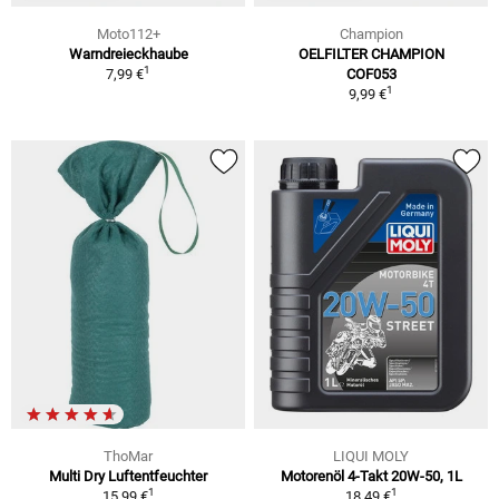
Moto112+
Champion
Warndreieckhaube
OELFILTER CHAMPION
1
7,99 €
COF053
1
9,99 €
ThoMar
LIQUI MOLY
Multi Dry Luftentfeuchter
Motorenöl 4-Takt 20W-50, 1L
1
1
15,99 €
18,49 €