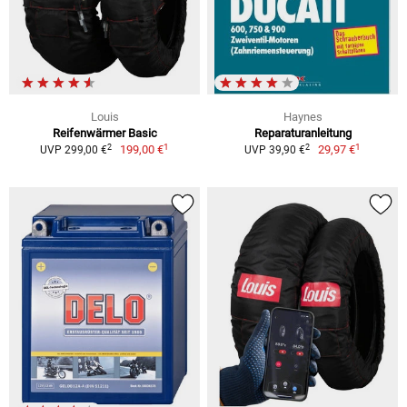
Louis
Haynes
Reifenwärmer Basic
Reparaturanleitung
1
1
2
2
199,00 €
29,97 €
UVP 299,00 €
UVP 39,90 €