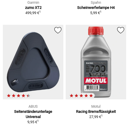
Garmin
Spahn
zumo XT2
Scheinwerferlampe H4
1
1
499,99 €
5,99 €
ABUS
Motul
Seitenständerunterlage
Racing Bremsflüssigkeit
1
Universal
27,99 €
1
9,95 €