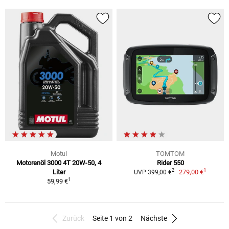
Motul
TOMTOM
Motorenöl 3000 4T 20W-50, 4
Rider 550
1
2
Liter
279,00 €
UVP 399,00 €
1
59,99 €
Zurück
Seite 1 von 2
Nächste