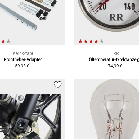
Kern-Stabi
RR
Frontheber-Adapter
Öltemperatur-Direktanzei
1
1
59,95 €
74,99 €