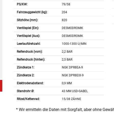
PS/KW:
79/58
Fahrzeuggewicht (kg):
204
Sitzhöhe (mm):
820
Ventilspiel (Ein):
DESMODROMIK
Ventilspiel (Aus):
DESMODROMIK
Leerlaufdrehzahl:
1000-1300 U/MIN
Reifendruck (vorn):
2,2 BAR
Reifendruck (hinten):
2,5 BAR
Zündkerze 1:
NGK DPR8EA-9
Zündkerze 2:
NGK DPR8EIX-9
Elektrodenabstand:
0,9 MM
Standrohr Ø:
43 MM USD-GABEL
Ritzel/Kettenrad:
15/38 ZÄHNE
* Wir ermitteln die Daten mit Sorgfalt, aber ohne Gewä