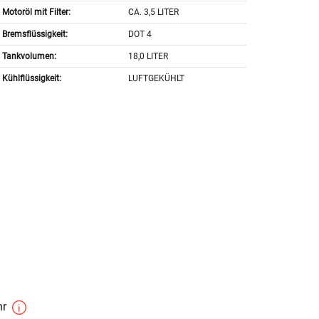
Motoröl mit Filter:
CA. 3,5 LITER
Bremsflüssigkeit:
DOT 4
Tankvolumen:
18,0 LITER
Kühlflüssigkeit:
LUFTGEKÜHLT
hr