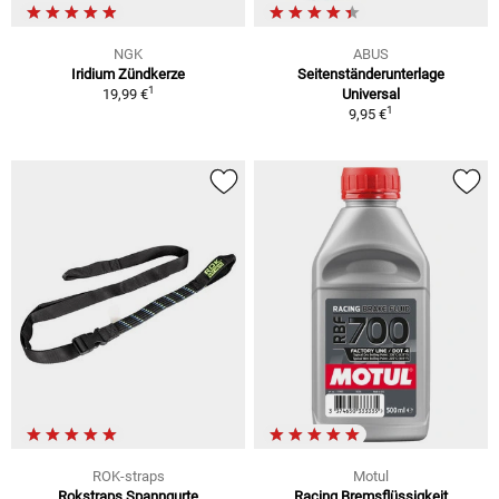
NGK
ABUS
Iridium Zündkerze
Seitenständerunterlage
1
19,99 €
Universal
1
9,95 €
ROK-straps
Motul
Rokstraps Spanngurte
Racing Bremsflüssigkeit