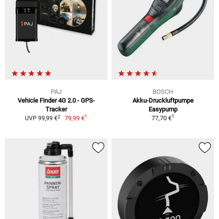
PAJ
BOSCH
Vehicle Finder 4G 2.0 - GPS-
Akku-Druckluftpumpe
Tracker
Easypump
1
1
2
79,99 €
77,70 €
UVP 99,99 €