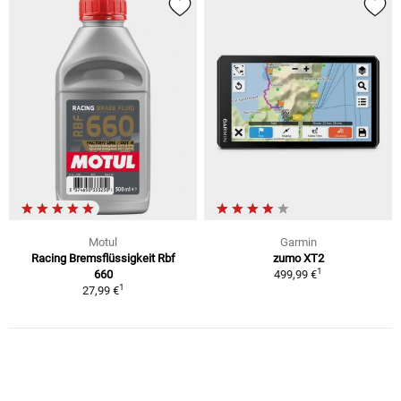
Motul
Garmin
Racing Bremsflüssigkeit Rbf
zumo XT2
1
660
499,99 €
1
27,99 €