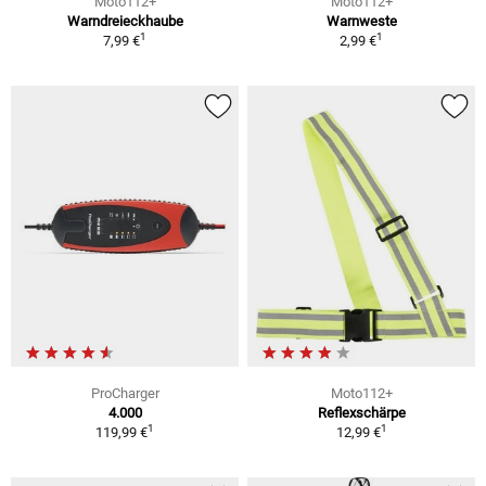
Moto112+
Moto112+
Warndreieckhaube
Warnweste
1
1
7,99 €
2,99 €
ProCharger
Moto112+
4.000
Reflexschärpe
1
1
119,99 €
12,99 €