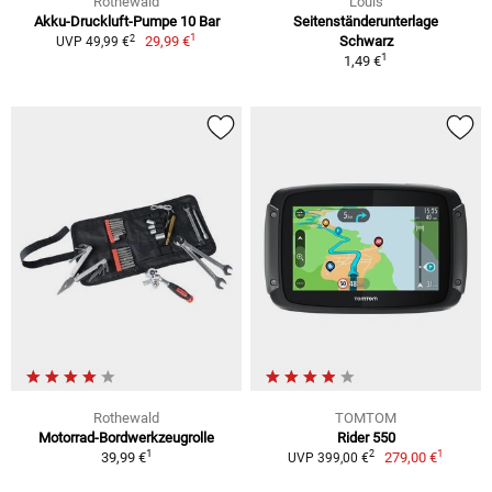
Rothewald
Louis
Akku-Druckluft-Pumpe 10 Bar
Seitenständerunterlage
1
2
29,99 €
Schwarz
UVP 49,99 €
1
1,49 €
Rothewald
TOMTOM
Motorrad-Bordwerkzeugrolle
Rider 550
1
1
2
39,99 €
279,00 €
UVP 399,00 €