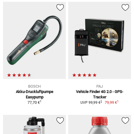
BOSCH
PAJ
Akku-Druckluftpumpe
Vehicle Finder 4G 2.0 - GPS-
Easypump
Tracker
1
1
2
77,70 €
79,99 €
UVP 99,99 €