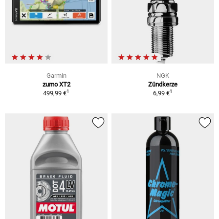
Garmin
NGK
zumo XT2
Zündkerze
1
1
499,99 €
6,99 €