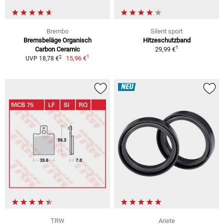
Brembo
Silent sport
Bremsbeläge Organisch
Hitzeschutzband
1
Carbon Ceramic
29,99 €
1
2
15,96 €
UVP 18,78 €
NEU
TRW
Ariete