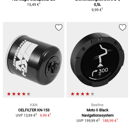
1
15,49 €
0,5L
1
9,99 €
K&N
Beeline
OELFILTER KN-153
Moto II Black
1
2
9,99 €
Navigationssystem
UVP 13,99 €
1
2
188,99 €
UVP 199,99 €