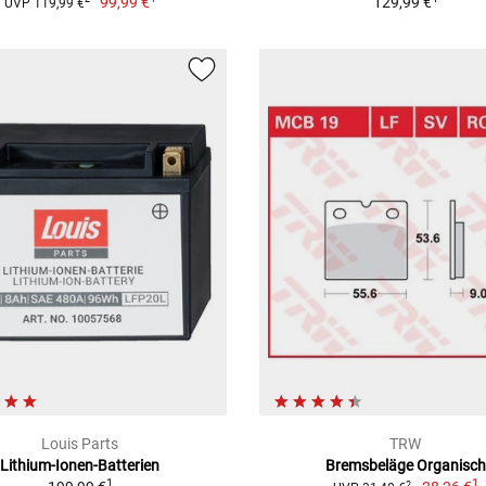
99,99 €
129,99 €
UVP 119,99 €
Louis Parts
TRW
Lithium-Ionen-Batterien
Bremsbeläge Organisch
1
1
2