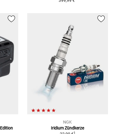
399,99 €
NGK
Edition
Iridium Zündkerze
1
1