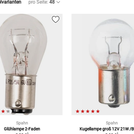
elvarianten
pro Seite
:
Spahn
Spahn
Glühlampe 2-Faden
Kugellampe groß 12V 21W /
1
1