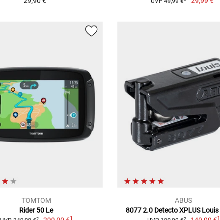
29,90 €
29,99 €
UVP 49,99 €
TOMTOM
ABUS
Rider 50 Le
8077 2.0 Detecto XPLUS Louis 
1
2
2