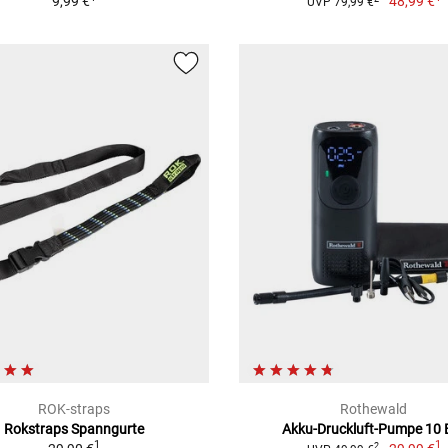
9,99 €
48,99 €
UVP 79,99 €
ROK-straps
Rothewald
Rokstraps Spanngurte
Akku-Druckluft-Pumpe 10 
1
1
2