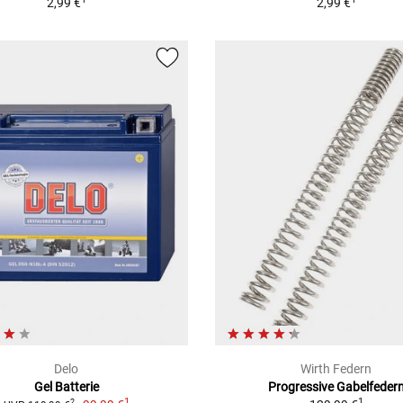
2,99 €
2,99 €
Delo
Wirth Federn
Gel Batterie
Progressive Gabelfeder
1
1
2