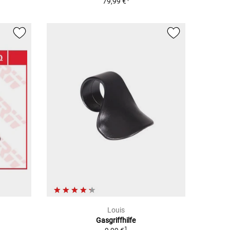
79,99 €
Louis
Gasgriffhilfe
1