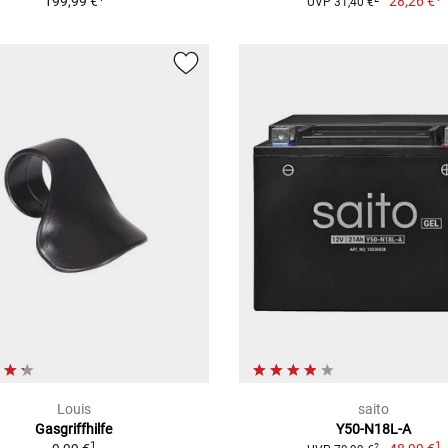
199,99 €
28,26 €
UVP 31,40 €
Louis
saito
Gasgriffhilfe
Y50-N18L-A
1
1
2