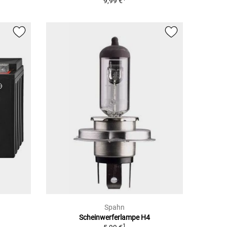
9,99 €
Spahn
Scheinwerferlampe H4
1