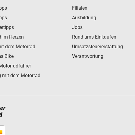
ipps
Filialen
ipps
Ausbildung
ertipps
Jobs
d im Herzen
Rund ums Einkaufen
mit dem Motorrad
Umsatzsteuererstattung
s Bike
Verantwortung
Motorradfahrer
 mit dem Motorrad
ler
d