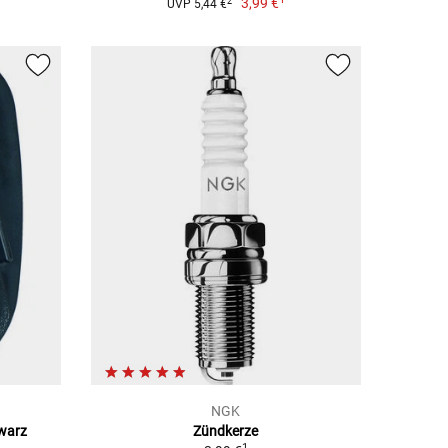
3,99 €
2
UVP 5,44 €
NGK
hwarz
Zündkerze
1