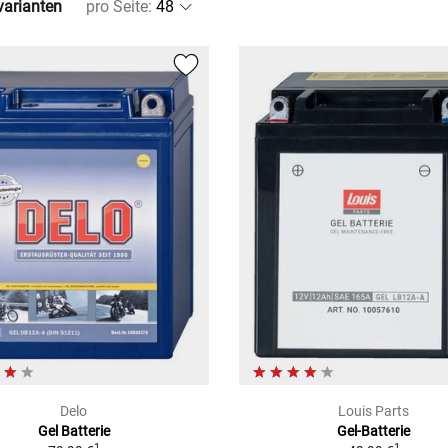
lvarianten
pro Seite
:
Delo
Louis Parts
Gel Batterie
Gel-Batterie
1
1