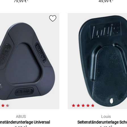
79,99 €
49,99 €
ABUS
Louis
enständerunterlage Universal
Seitenständerunterlage Sc
1
1