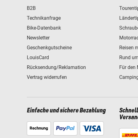
B2B
Tourent
Technikanfrage
Ländert
Bike-Datenbank
Schraub
Newsletter
Motorra
Geschenkgutscheine
Reisen 
LouisCard
Rund um
Rücksendung/Reklamation
Für den 
Vertrag widerrufen
Camping
Einfache und sichere Bezahlung
Schnel
Versan