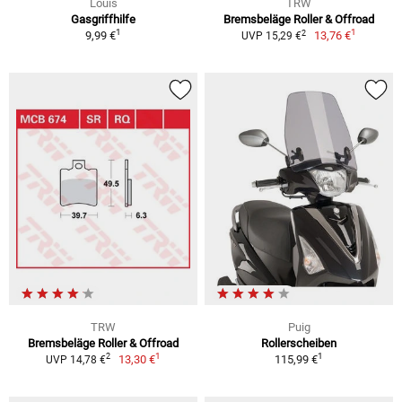
Louis
TRW
Gasgriffhilfe
Bremsbeläge Roller & Offroad
1
1
2
9,99 €
13,76 €
UVP 15,29 €
TRW
Puig
Bremsbeläge Roller & Offroad
Rollerscheiben
1
1
2
13,30 €
115,99 €
UVP 14,78 €