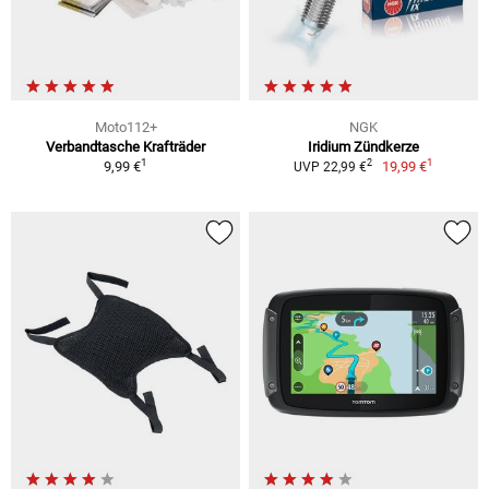
Moto112+
NGK
Verbandtasche Krafträder
Iridium Zündkerze
1
1
2
9,99 €
19,99 €
UVP 22,99 €