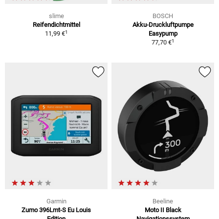
slime
BOSCH
Reifendichtmittel
Akku-Druckluftpumpe
1
11,99 €
Easypump
1
77,70 €
Garmin
Beeline
Zumo 396Lmt-S Eu Louis
Moto II Black
Edition
Navigationssystem