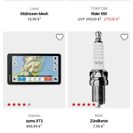
Louis
TOMTOM
Sitzkissen Mesh
Rider 550
1
1
2
19,99 €
279,00 €
UVP 399,00 €
Garmin
NGK
zumo XT2
Zündkerze
1
1
499,99 €
7,99 €