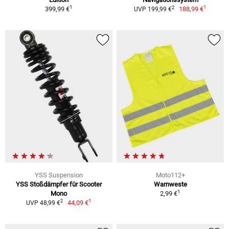
1
1
2
399,99 €
188,99 €
UVP 199,99 €
YSS Suspension
Moto112+
YSS Stoßdämpfer für Scooter
Warnweste
1
Mono
2,99 €
1
2
44,09 €
UVP 48,99 €