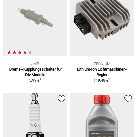
JMP
TECNIUM
Brems-/Kupplungsschalter für
Lithium-Ion Lichtmaschinen-
Div Modelle
Regler
1
1
5,99 €
119,48 €