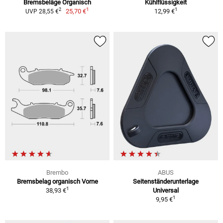
Bremsbeläge Organisch
Kühlflüssigkeit
1
1
2
25,70 €
12,99 €
UVP 28,55 €
Brembo
ABUS
Bremsbelag organisch Vorne
Seitenständerunterlage
1
38,93 €
Universal
1
9,95 €