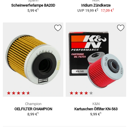
Spahn
NGK
Scheinwerferlampe BA20D
Iridium Zündkerze
1
1
2
5,99 €
17,09 €
UVP 19,99 €
Champion
K&N
OELFILTER CHAMPION
Kartuschen Ölfilter KN-563
1
1
8,99 €
9,99 €