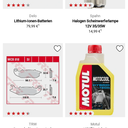
Delo
Spahn
Lithium-Ionen-Batterien
Halogen Scheinwerferlampe
1
79,99 €
12V 35/35W
1
14,99 €
TRW
Motul