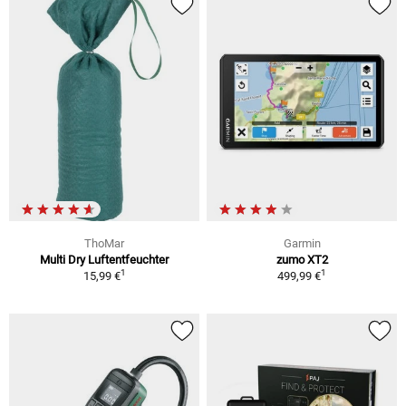
ThoMar
Garmin
Multi Dry Luftentfeuchter
zumo XT2
1
1
15,99 €
499,99 €