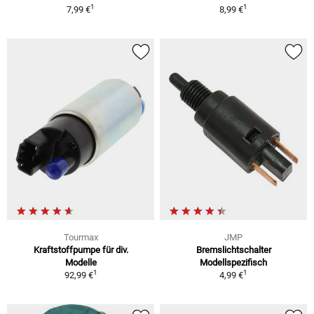
1
1
7,99 €
8,99 €
Tourmax
JMP
Kraftstoffpumpe für div.
Bremslichtschalter
Modelle
Modellspezifisch
1
1
92,99 €
4,99 €