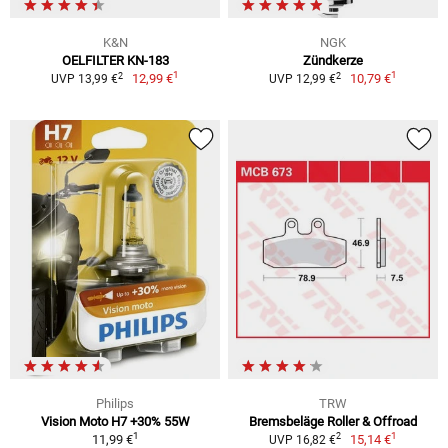
K&N
NGK
OELFILTER KN-183
Zündkerze
1
1
2
2
12,99 €
10,79 €
UVP 13,99 €
UVP 12,99 €
Philips
TRW
Vision Moto H7 +30% 55W
Bremsbeläge Roller & Offroad
1
1
2
11,99 €
15,14 €
UVP 16,82 €