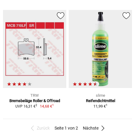
TRW
slime
Bremsbeläge Roller & Offroad
Reifendichtmittel
1
1
2
14,68 €
11,99 €
UVP 16,31 €
Zurück
Seite 1 von 2
Nächste