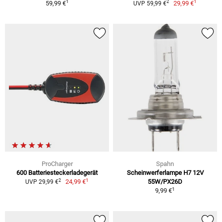
1
1
2
59,99 €
29,99 €
UVP 59,99 €
ProCharger
Spahn
600 Batteriesteckerladegerät
Scheinwerferlampe H7 12V
1
2
24,99 €
55W/PX26D
UVP 29,99 €
1
9,99 €