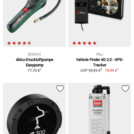
BOSCH
PAJ
Akku-Druckluftpumpe
Vehicle Finder 4G 2.0 - GPS-
Easypump
Tracker
1
1
2
77,70 €
79,99 €
UVP 99,99 €